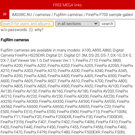
FREE MEGA links

iMGSRC.RU
/
cameras / Fujifilm cameras / FinePix F700 sample galleri
w/o passwords
why?
Fujifilm cameras
Fujifilm cameras are available in many models:
A100
,
A850
,
A860
,
Digital
Camera FinePix HS25EXR
,
Digital Q1
,
Digital Q1 3M
,
DS-20
,
DS-7
,
DX-10
,
DX-5
,
DX-7
,
Exif Viewer Ver.1.0
,
Exif Viewer Ver.1.1
,
FinePix Z110
,
FinePix 3800
,
FinePix A200
,
FinePix A202
,
FinePix A203
,
FinePix A205
,
FinePix A205S
,
FinePix
A210
,
FinePix A303
,
FinePix A310
,
FinePix A330
,
FinePix A340
,
FinePix A345
,
FinePix A350
,
FinePix A360
,
FinePix A400
,
FinePix A405
,
FinePix A500
,
FinePix
A600
,
FinePix A605
,
FinePix A607
,
FinePix A610
,
FinePix A700
,
FinePix A800
,
FinePix A805
,
FinePix A820
,
FinePix A900
,
FinePix A920
,
FinePix AV100
,
FinePix
AV130
,
FinePix AV150
,
FinePix AV160
,
FinePix AV180
,
FinePix AV200
,
FinePix
AV210
,
FinePix AV220
,
FinePix AV230
,
FinePix AX200
,
FinePix AX230
,
FinePix
AX250
,
FinePix AX300
,
FinePix AX330
,
FinePix AX500
,
FinePix AX550
,
FinePix
AX560
,
FinePix AX600
,
FinePix AX650
,
FinePix AX655
,
FinePix C20
,
FinePix
E500
,
FinePix E510
,
FinePix E550
,
FinePix E900
,
FinePix F10
,
FinePix F100fd
,
FinePix F11
,
FinePix F20
,
FinePix F200EXR
,
FinePix F30
,
FinePix F300EXR
,
FinePix F31fd
,
FinePix F401
,
FinePix F402
,
FinePix F40fd
,
FinePix F410
,
FinePix
F420
,
FinePix F440
,
FinePix F450
,
FinePix F455
,
FinePix F45fd
,
FinePix F460
,
FinePix F470
,
FinePix F47fd
,
FinePix F480
,
FinePix F500EXR
,
FinePix F50fd
,