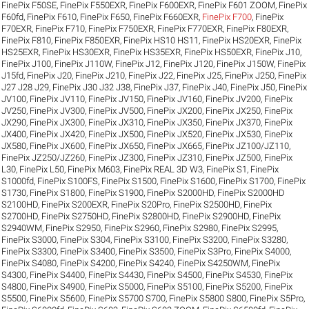
FinePix F50SE
,
FinePix F550EXR
,
FinePix F600EXR
,
FinePix F601 ZOOM
,
FinePix
F60fd
,
FinePix F610
,
FinePix F650
,
FinePix F660EXR
,
FinePix F700
,
FinePix
F70EXR
,
FinePix F710
,
FinePix F750EXR
,
FinePix F770EXR
,
FinePix F80EXR
,
FinePix F810
,
FinePix F850EXR
,
FinePix HS10 HS11
,
FinePix HS20EXR
,
FinePix
HS25EXR
,
FinePix HS30EXR
,
FinePix HS35EXR
,
FinePix HS50EXR
,
FinePix J10
,
FinePix J100
,
FinePix J110W
,
FinePix J12
,
FinePix J120
,
FinePix J150W
,
FinePix
J15fd
,
FinePix J20
,
FinePix J210
,
FinePix J22
,
FinePix J25
,
FinePix J250
,
FinePix
J27 J28 J29
,
FinePix J30 J32 J38
,
FinePix J37
,
FinePix J40
,
FinePix J50
,
FinePix
JV100
,
FinePix JV110
,
FinePix JV150
,
FinePix JV160
,
FinePix JV200
,
FinePix
JV250
,
FinePix JV300
,
FinePix JV500
,
FinePix JX200
,
FinePix JX250
,
FinePix
JX290
,
FinePix JX300
,
FinePix JX310
,
FinePix JX350
,
FinePix JX370
,
FinePix
JX400
,
FinePix JX420
,
FinePix JX500
,
FinePix JX520
,
FinePix JX530
,
FinePix
JX580
,
FinePix JX600
,
FinePix JX650
,
FinePix JX665
,
FinePix JZ100/JZ110
,
FinePix JZ250/JZ260
,
FinePix JZ300
,
FinePix JZ310
,
FinePix JZ500
,
FinePix
L30
,
FinePix L50
,
FinePix M603
,
FinePix REAL 3D W3
,
FinePix S1
,
FinePix
S1000fd
,
FinePix S100FS
,
FinePix S1500
,
FinePix S1600
,
FinePix S1700
,
FinePix
S1730
,
FinePix S1800
,
FinePix S1900
,
FinePix S2000HD
,
FinePix S2000HD
S2100HD
,
FinePix S200EXR
,
FinePix S20Pro
,
FinePix S2500HD
,
FinePix
S2700HD
,
FinePix S2750HD
,
FinePix S2800HD
,
FinePix S2900HD
,
FinePix
S2940WM
,
FinePix S2950
,
FinePix S2960
,
FinePix S2980
,
FinePix S2995
,
FinePix S3000
,
FinePix S304
,
FinePix S3100
,
FinePix S3200
,
FinePix S3280
,
FinePix S3300
,
FinePix S3400
,
FinePix S3500
,
FinePix S3Pro
,
FinePix S4000
,
FinePix S4080
,
FinePix S4200
,
FinePix S4240
,
FinePix S4250WM
,
FinePix
S4300
,
FinePix S4400
,
FinePix S4430
,
FinePix S4500
,
FinePix S4530
,
FinePix
S4800
,
FinePix S4900
,
FinePix S5000
,
FinePix S5100
,
FinePix S5200
,
FinePix
S5500
,
FinePix S5600
,
FinePix S5700 S700
,
FinePix S5800 S800
,
FinePix S5Pro
,