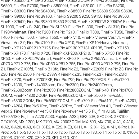
FinePix S6000fd
,
FinePix S602
,
FinePix S602 ZOOM
,
FinePix S6500fd
,
FinePix
S6800
,
FinePix S7000
,
FinePix S8000fd
,
FinePix S8100fd
,
FinePix S8200
,
FinePix S8300
,
FinePix S8400W
,
FinePix S8500
,
FinePix S8600 S8650 S8630
,
FinePix S9000
,
FinePix S9100
,
FinePix S9200 S9250 S9150
,
FinePix S9500
,
FinePix S9600
,
FinePix S9800 S9850 S9750
,
FinePix S9900W S9950W
,
FinePix
SL1000
,
FinePix SL240
,
FinePix SL260
,
FinePix SL300
,
FinePix SL310
,
FinePix
T190/Walmart
,
FinePix T200
,
FinePix T210
,
FinePix T300
,
FinePix T350
,
FinePix
T400
,
FinePix T500
,
FinePix T550
,
FinePix V10
,
FinePix Viewer Ver.1.1
,
FinePix
Viewer Ver.3.0
,
FinePix X100
,
FinePix XP10
,
FinePix XP10/Harvey Norman
,
FinePix XP120 XP121 XP125
,
FinePix XP130 XP131 XP135
,
FinePix XP150
,
FinePix XP170
,
FinePix XP20
,
FinePix XP200/XP210
,
FinePix XP30
,
FinePix
XP50
,
FinePix XP55/Walmart
,
FinePix XP60
,
FinePix XP65/Walmart
,
FinePix
XP70 XP71 XP75
,
FinePix XP80 XP81 XP85
,
FinePix XP90 XP91 XP95
,
FinePix
Z1
,
FinePix Z100fd
,
FinePix Z10fd
,
FinePix Z2
,
FinePix Z20fd
,
FinePix Z3
,
FinePix
Z30
,
FinePix Z300
,
FinePix Z33WP
,
FinePix Z35
,
FinePix Z37
,
FinePix Z5fd
,
FinePix Z70
,
FinePix Z700EXR
,
FinePix Z90
,
FinePix Z900EXR
,
FinePix1200
,
FinePix1300
,
FinePix1400Zoom
,
FinePix2300
,
FinePix2400Zoom
,
FinePix2600Zoom
,
FinePix2650
,
FinePix2800ZOOM
,
FinePix40i
,
FinePix4700
ZOOM
,
FinePix4800 ZOOM
,
FinePix4900ZOOM
,
FinePix500
,
FinePix50i
,
FinePix6800 ZOOM
,
FinePix6900ZOOM
,
FinePix700
,
FinePixA101
,
FinePixA201
,
FinePixA204
,
FinePixS1Pro
,
FinePixS2Pro
,
FinePixViewer Ver.4.1
,
FinePixViewer
Ver.4.2
,
FinePixViewer Ver.5.0
,
FinePixViewer Ver.5.5
,
Fujifilm A160
,
Fujifilm
A170 A180
,
Fujifilm A220 A230
,
Fujifilm A235
,
GFX 50R
,
GFX 50S
,
GFX100 II
,
GFX100S
,
MX-1200
,
MX-2700
,
MX-2900ZOOM
,
MX-500
,
MX-700
,
X-A1
,
X-A10
,
X-A2
,
X-A20
,
X-A3
,
X-E1
,
X-E2
,
X-E2S
,
X-E3
,
X-H1
,
X-H2
,
X-H2S
,
X-M1
,
X-Pro1
,
X-
Pro2
,
X-S1
,
X-S10
,
X-T1
,
X-T10
,
X-T2
,
X-T20
,
X-T3
,
X-T30
,
X-T4
,
X-T5
,
X10
,
X100F
,
X100S
,
X100T
,
X20
,
X30
,
X70
,
XF1
,
XF10
,
XQ1
.