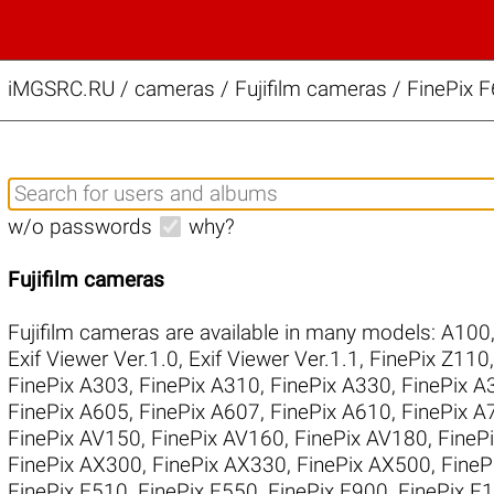
iMGSRC.RU
/
cameras / Fujifilm cameras / FinePix F
w/o passwords
why?
Fujifilm cameras
Fujifilm cameras are available in many models:
A100
Exif Viewer Ver.1.0
,
Exif Viewer Ver.1.1
,
FinePix Z110
FinePix A303
,
FinePix A310
,
FinePix A330
,
FinePix A
FinePix A605
,
FinePix A607
,
FinePix A610
,
FinePix A
FinePix AV150
,
FinePix AV160
,
FinePix AV180
,
FineP
FinePix AX300
,
FinePix AX330
,
FinePix AX500
,
FineP
FinePix E510
,
FinePix E550
,
FinePix E900
,
FinePix F