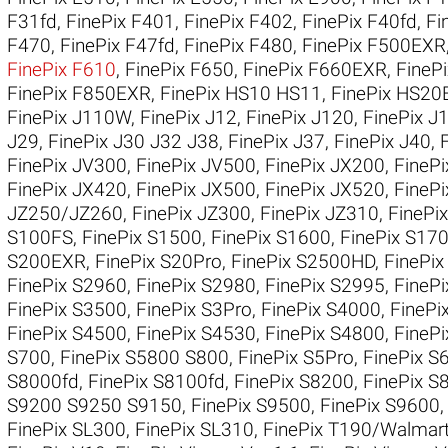
F31fd
,
FinePix F401
,
FinePix F402
,
FinePix F40fd
,
Fi
F470
,
FinePix F47fd
,
FinePix F480
,
FinePix F500EXR
FinePix F610
,
FinePix F650
,
FinePix F660EXR
,
FineP
FinePix F850EXR
,
FinePix HS10 HS11
,
FinePix HS20
FinePix J110W
,
FinePix J12
,
FinePix J120
,
FinePix 
J29
,
FinePix J30 J32 J38
,
FinePix J37
,
FinePix J40
,
FinePix JV300
,
FinePix JV500
,
FinePix JX200
,
FineP
FinePix JX420
,
FinePix JX500
,
FinePix JX520
,
FineP
JZ250/JZ260
,
FinePix JZ300
,
FinePix JZ310
,
FinePi
S100FS
,
FinePix S1500
,
FinePix S1600
,
FinePix S17
S200EXR
,
FinePix S20Pro
,
FinePix S2500HD
,
FinePi
FinePix S2960
,
FinePix S2980
,
FinePix S2995
,
FineP
FinePix S3500
,
FinePix S3Pro
,
FinePix S4000
,
FinePi
FinePix S4500
,
FinePix S4530
,
FinePix S4800
,
FineP
S700
,
FinePix S5800 S800
,
FinePix S5Pro
,
FinePix S
S8000fd
,
FinePix S8100fd
,
FinePix S8200
,
FinePix S
S9200 S9250 S9150
,
FinePix S9500
,
FinePix S9600
FinePix SL300
,
FinePix SL310
,
FinePix T190/Walmar