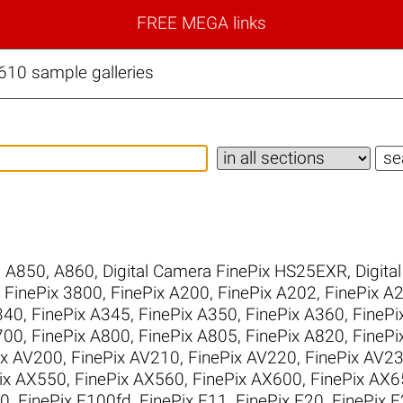
FREE MEGA links
610 sample galleries
,
A850
,
A860
,
Digital Camera FinePix HS25EXR
,
Digita
,
FinePix 3800
,
FinePix A200
,
FinePix A202
,
FinePix A
340
,
FinePix A345
,
FinePix A350
,
FinePix A360
,
FinePi
700
,
FinePix A800
,
FinePix A805
,
FinePix A820
,
FinePi
ix AV200
,
FinePix AV210
,
FinePix AV220
,
FinePix AV2
ix AX550
,
FinePix AX560
,
FinePix AX600
,
FinePix AX6
10
,
FinePix F100fd
,
FinePix F11
,
FinePix F20
,
FinePix 