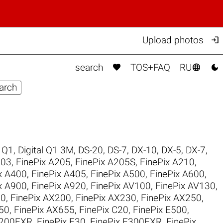

Upload photos



search
TOS+FAQ
RU
l Q1
,
Digital Q1 3M
,
DS-20
,
DS-7
,
DX-10
,
DX-5
,
DX-7
,
203
,
FinePix A205
,
FinePix A205S
,
FinePix A210
,
x A400
,
FinePix A405
,
FinePix A500
,
FinePix A600
,
x A900
,
FinePix A920
,
FinePix AV100
,
FinePix AV130
,
30
,
FinePix AX200
,
FinePix AX230
,
FinePix AX250
,
50
,
FinePix AX655
,
FinePix C20
,
FinePix E500
,
F200EXR
,
FinePix F30
,
FinePix F300EXR
,
FinePix