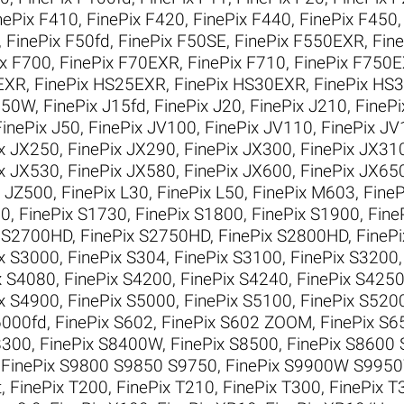
nePix F410
,
FinePix F420
,
FinePix F440
,
FinePix F450
,
FinePix F50fd
,
FinePix F50SE
,
FinePix F550EXR
,
Fin
ix F700
,
FinePix F70EXR
,
FinePix F710
,
FinePix F750
EXR
,
FinePix HS25EXR
,
FinePix HS30EXR
,
FinePix HS
J150W
,
FinePix J15fd
,
FinePix J20
,
FinePix J210
,
FinePi
FinePix J50
,
FinePix JV100
,
FinePix JV110
,
FinePix J
ix JX250
,
FinePix JX290
,
FinePix JX300
,
FinePix JX31
ix JX530
,
FinePix JX580
,
FinePix JX600
,
FinePix JX65
x JZ500
,
FinePix L30
,
FinePix L50
,
FinePix M603
,
Fine
00
,
FinePix S1730
,
FinePix S1800
,
FinePix S1900
,
Fine
x S2700HD
,
FinePix S2750HD
,
FinePix S2800HD
,
FineP
ix S3000
,
FinePix S304
,
FinePix S3100
,
FinePix S3200
x S4080
,
FinePix S4200
,
FinePix S4240
,
FinePix S42
ix S4900
,
FinePix S5000
,
FinePix S5100
,
FinePix S520
6000fd
,
FinePix S602
,
FinePix S602 ZOOM
,
FinePix S6
8300
,
FinePix S8400W
,
FinePix S8500
,
FinePix S8600
,
FinePix S9800 S9850 S9750
,
FinePix S9900W S995
t
,
FinePix T200
,
FinePix T210
,
FinePix T300
,
FinePix T