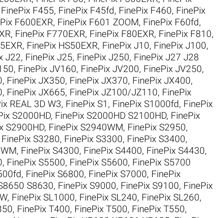
,
FinePix F455
,
FinePix F45fd
,
FinePix F460
,
FinePix
ePix F600EXR
,
FinePix F601 ZOOM
,
FinePix F60fd
,
EXR
,
FinePix F770EXR
,
FinePix F80EXR
,
FinePix F810
,
35EXR
,
FinePix HS50EXR
,
FinePix J10
,
FinePix J100
,
x J22
,
FinePix J25
,
FinePix J250
,
FinePix J27 J28
V150
,
FinePix JV160
,
FinePix JV200
,
FinePix JV250
,
0
,
FinePix JX350
,
FinePix JX370
,
FinePix JX400
,
0
,
FinePix JX665
,
FinePix JZ100/JZ110
,
FinePix
Pix REAL 3D W3
,
FinePix S1
,
FinePix S1000fd
,
FinePix
Pix S2000HD
,
FinePix S2000HD S2100HD
,
FinePix
ix S2900HD
,
FinePix S2940WM
,
FinePix S2950
,
,
FinePix S3280
,
FinePix S3300
,
FinePix S3400
,
50WM
,
FinePix S4300
,
FinePix S4400
,
FinePix S4430
,
0
,
FinePix S5500
,
FinePix S5600
,
FinePix S5700
500fd
,
FinePix S6800
,
FinePix S7000
,
FinePix
 S8650 S8630
,
FinePix S9000
,
FinePix S9100
,
FinePix
0W
,
FinePix SL1000
,
FinePix SL240
,
FinePix SL260
,
350
,
FinePix T400
,
FinePix T500
,
FinePix T550
,