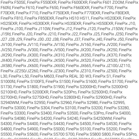
FinePix F50SE
,
FinePix F550EXR
,
FinePix F600EXR
,
FinePix F601 ZOOM
,
FinePix
F60fd
,
FinePix F610
,
FinePix F650
,
FinePix F660EXR
,
FinePix F700
,
FinePix
F70EXR
,
FinePix F710
,
FinePix F750EXR
,
FinePix F770EXR
,
FinePix F80EXR
,
FinePix F810
,
FinePix F850EXR
,
FinePix HS10 HS11
,
FinePix HS20EXR
,
FinePix
HS25EXR
,
FinePix HS30EXR
,
FinePix HS35EXR
,
FinePix HS50EXR
,
FinePix J10
,
FinePix J100
,
FinePix J110W
,
FinePix J12
,
FinePix J120
,
FinePix J150W
,
FinePix
J15fd
,
FinePix J20
,
FinePix J210
,
FinePix J22
,
FinePix J25
,
FinePix J250
,
FinePix
J27 J28 J29
,
FinePix J30 J32 J38
,
FinePix J37
,
FinePix J40
,
FinePix J50
,
FinePix
JV100
,
FinePix JV110
,
FinePix JV150
,
FinePix JV160
,
FinePix JV200
,
FinePix
JV250
,
FinePix JV300
,
FinePix JV500
,
FinePix JX200
,
FinePix JX250
,
FinePix
JX290
,
FinePix JX300
,
FinePix JX310
,
FinePix JX350
,
FinePix JX370
,
FinePix
JX400
,
FinePix JX420
,
FinePix JX500
,
FinePix JX520
,
FinePix JX530
,
FinePix
JX580
,
FinePix JX600
,
FinePix JX650
,
FinePix JX665
,
FinePix JZ100/JZ110
,
FinePix JZ250/JZ260
,
FinePix JZ300
,
FinePix JZ310
,
FinePix JZ500
,
FinePix
L30
,
FinePix L50
,
FinePix M603
,
FinePix REAL 3D W3
,
FinePix S1
,
FinePix
S1000fd
,
FinePix S100FS
,
FinePix S1500
,
FinePix S1600
,
FinePix S1700
,
FinePix
S1730
,
FinePix S1800
,
FinePix S1900
,
FinePix S2000HD
,
FinePix S2000HD
S2100HD
,
FinePix S200EXR
,
FinePix S20Pro
,
FinePix S2500HD
,
FinePix
S2700HD
,
FinePix S2750HD
,
FinePix S2800HD
,
FinePix S2900HD
,
FinePix
S2940WM
,
FinePix S2950
,
FinePix S2960
,
FinePix S2980
,
FinePix S2995
,
FinePix S3000
,
FinePix S304
,
FinePix S3100
,
FinePix S3200
,
FinePix S3280
,
FinePix S3300
,
FinePix S3400
,
FinePix S3500
,
FinePix S3Pro
,
FinePix S4000
,
FinePix S4080
,
FinePix S4200
,
FinePix S4240
,
FinePix S4250WM
,
FinePix
S4300
,
FinePix S4400
,
FinePix S4430
,
FinePix S4500
,
FinePix S4530
,
FinePix
S4800
,
FinePix S4900
,
FinePix S5000
,
FinePix S5100
,
FinePix S5200
,
FinePix
S5500
,
FinePix S5600
,
FinePix S5700 S700
,
FinePix S5800 S800
,
FinePix S5Pro
,