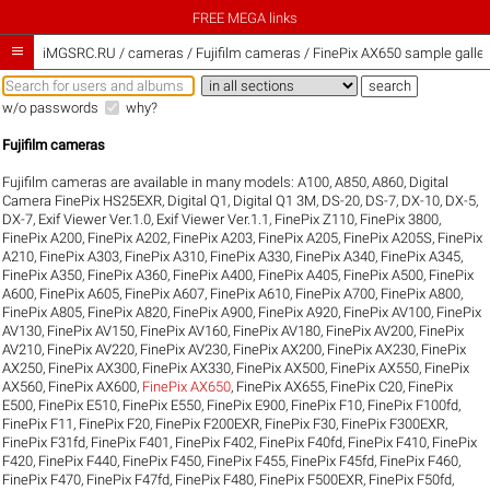
FREE MEGA links

iMGSRC.RU
/
cameras / Fujifilm cameras / FinePix AX650 sample galler
w/o passwords
why?
Fujifilm cameras
Fujifilm cameras are available in many models:
A100
,
A850
,
A860
,
Digital
Camera FinePix HS25EXR
,
Digital Q1
,
Digital Q1 3M
,
DS-20
,
DS-7
,
DX-10
,
DX-5
,
DX-7
,
Exif Viewer Ver.1.0
,
Exif Viewer Ver.1.1
,
FinePix Z110
,
FinePix 3800
,
FinePix A200
,
FinePix A202
,
FinePix A203
,
FinePix A205
,
FinePix A205S
,
FinePix
A210
,
FinePix A303
,
FinePix A310
,
FinePix A330
,
FinePix A340
,
FinePix A345
,
FinePix A350
,
FinePix A360
,
FinePix A400
,
FinePix A405
,
FinePix A500
,
FinePix
A600
,
FinePix A605
,
FinePix A607
,
FinePix A610
,
FinePix A700
,
FinePix A800
,
FinePix A805
,
FinePix A820
,
FinePix A900
,
FinePix A920
,
FinePix AV100
,
FinePix
AV130
,
FinePix AV150
,
FinePix AV160
,
FinePix AV180
,
FinePix AV200
,
FinePix
AV210
,
FinePix AV220
,
FinePix AV230
,
FinePix AX200
,
FinePix AX230
,
FinePix
AX250
,
FinePix AX300
,
FinePix AX330
,
FinePix AX500
,
FinePix AX550
,
FinePix
AX560
,
FinePix AX600
,
FinePix AX650
,
FinePix AX655
,
FinePix C20
,
FinePix
E500
,
FinePix E510
,
FinePix E550
,
FinePix E900
,
FinePix F10
,
FinePix F100fd
,
FinePix F11
,
FinePix F20
,
FinePix F200EXR
,
FinePix F30
,
FinePix F300EXR
,
FinePix F31fd
,
FinePix F401
,
FinePix F402
,
FinePix F40fd
,
FinePix F410
,
FinePix
F420
,
FinePix F440
,
FinePix F450
,
FinePix F455
,
FinePix F45fd
,
FinePix F460
,
FinePix F470
,
FinePix F47fd
,
FinePix F480
,
FinePix F500EXR
,
FinePix F50fd
,