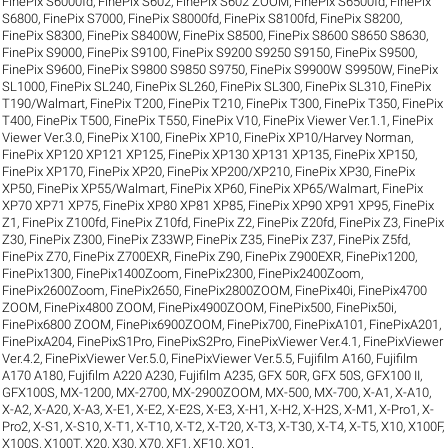
FinePix S6000fd
,
FinePix S602
,
FinePix S602 ZOOM
,
FinePix S6500fd
,
FinePix
S6800
,
FinePix S7000
,
FinePix S8000fd
,
FinePix S8100fd
,
FinePix S8200
,
FinePix S8300
,
FinePix S8400W
,
FinePix S8500
,
FinePix S8600 S8650 S8630
,
FinePix S9000
,
FinePix S9100
,
FinePix S9200 S9250 S9150
,
FinePix S9500
,
FinePix S9600
,
FinePix S9800 S9850 S9750
,
FinePix S9900W S9950W
,
FinePix
SL1000
,
FinePix SL240
,
FinePix SL260
,
FinePix SL300
,
FinePix SL310
,
FinePix
T190/Walmart
,
FinePix T200
,
FinePix T210
,
FinePix T300
,
FinePix T350
,
FinePix
T400
,
FinePix T500
,
FinePix T550
,
FinePix V10
,
FinePix Viewer Ver.1.1
,
FinePix
Viewer Ver.3.0
,
FinePix X100
,
FinePix XP10
,
FinePix XP10/Harvey Norman
,
FinePix XP120 XP121 XP125
,
FinePix XP130 XP131 XP135
,
FinePix XP150
,
FinePix XP170
,
FinePix XP20
,
FinePix XP200/XP210
,
FinePix XP30
,
FinePix
XP50
,
FinePix XP55/Walmart
,
FinePix XP60
,
FinePix XP65/Walmart
,
FinePix
XP70 XP71 XP75
,
FinePix XP80 XP81 XP85
,
FinePix XP90 XP91 XP95
,
FinePix
Z1
,
FinePix Z100fd
,
FinePix Z10fd
,
FinePix Z2
,
FinePix Z20fd
,
FinePix Z3
,
FinePix
Z30
,
FinePix Z300
,
FinePix Z33WP
,
FinePix Z35
,
FinePix Z37
,
FinePix Z5fd
,
FinePix Z70
,
FinePix Z700EXR
,
FinePix Z90
,
FinePix Z900EXR
,
FinePix1200
,
FinePix1300
,
FinePix1400Zoom
,
FinePix2300
,
FinePix2400Zoom
,
FinePix2600Zoom
,
FinePix2650
,
FinePix2800ZOOM
,
FinePix40i
,
FinePix4700
ZOOM
,
FinePix4800 ZOOM
,
FinePix4900ZOOM
,
FinePix500
,
FinePix50i
,
FinePix6800 ZOOM
,
FinePix6900ZOOM
,
FinePix700
,
FinePixA101
,
FinePixA201
,
FinePixA204
,
FinePixS1Pro
,
FinePixS2Pro
,
FinePixViewer Ver.4.1
,
FinePixViewer
Ver.4.2
,
FinePixViewer Ver.5.0
,
FinePixViewer Ver.5.5
,
Fujifilm A160
,
Fujifilm
A170 A180
,
Fujifilm A220 A230
,
Fujifilm A235
,
GFX 50R
,
GFX 50S
,
GFX100 II
,
GFX100S
,
MX-1200
,
MX-2700
,
MX-2900ZOOM
,
MX-500
,
MX-700
,
X-A1
,
X-A10
,
X-A2
,
X-A20
,
X-A3
,
X-E1
,
X-E2
,
X-E2S
,
X-E3
,
X-H1
,
X-H2
,
X-H2S
,
X-M1
,
X-Pro1
,
X-
Pro2
,
X-S1
,
X-S10
,
X-T1
,
X-T10
,
X-T2
,
X-T20
,
X-T3
,
X-T30
,
X-T4
,
X-T5
,
X10
,
X100F
,
X100S
,
X100T
,
X20
,
X30
,
X70
,
XF1
,
XF10
,
XQ1
.