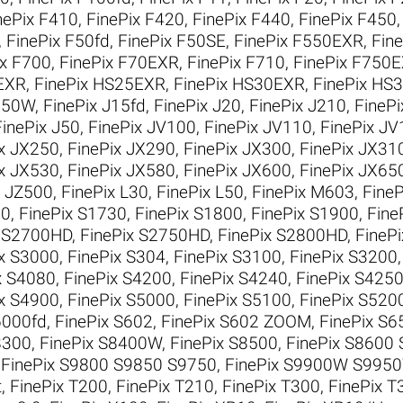
nePix F410
,
FinePix F420
,
FinePix F440
,
FinePix F450
,
FinePix F50fd
,
FinePix F50SE
,
FinePix F550EXR
,
Fin
ix F700
,
FinePix F70EXR
,
FinePix F710
,
FinePix F750
EXR
,
FinePix HS25EXR
,
FinePix HS30EXR
,
FinePix HS
J150W
,
FinePix J15fd
,
FinePix J20
,
FinePix J210
,
FinePi
FinePix J50
,
FinePix JV100
,
FinePix JV110
,
FinePix J
ix JX250
,
FinePix JX290
,
FinePix JX300
,
FinePix JX31
ix JX530
,
FinePix JX580
,
FinePix JX600
,
FinePix JX65
x JZ500
,
FinePix L30
,
FinePix L50
,
FinePix M603
,
Fine
00
,
FinePix S1730
,
FinePix S1800
,
FinePix S1900
,
Fine
x S2700HD
,
FinePix S2750HD
,
FinePix S2800HD
,
FineP
ix S3000
,
FinePix S304
,
FinePix S3100
,
FinePix S3200
x S4080
,
FinePix S4200
,
FinePix S4240
,
FinePix S42
ix S4900
,
FinePix S5000
,
FinePix S5100
,
FinePix S520
6000fd
,
FinePix S602
,
FinePix S602 ZOOM
,
FinePix S6
8300
,
FinePix S8400W
,
FinePix S8500
,
FinePix S8600
,
FinePix S9800 S9850 S9750
,
FinePix S9900W S995
t
,
FinePix T200
,
FinePix T210
,
FinePix T300
,
FinePix T