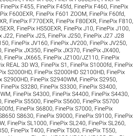
,
FinePix F455
,
FinePix F45fd
,
FinePix F460
,
FinePix
ePix F600EXR
,
FinePix F601 ZOOM
,
FinePix F60fd
,
EXR
,
FinePix F770EXR
,
FinePix F80EXR
,
FinePix F810
,
35EXR
,
FinePix HS50EXR
,
FinePix J10
,
FinePix J100
,
x J22
,
FinePix J25
,
FinePix J250
,
FinePix J27 J28
V150
,
FinePix JV160
,
FinePix JV200
,
FinePix JV250
,
0
,
FinePix JX350
,
FinePix JX370
,
FinePix JX400
,
0
,
FinePix JX665
,
FinePix JZ100/JZ110
,
FinePix
Pix REAL 3D W3
,
FinePix S1
,
FinePix S1000fd
,
FinePix
Pix S2000HD
,
FinePix S2000HD S2100HD
,
FinePix
ix S2900HD
,
FinePix S2940WM
,
FinePix S2950
,
,
FinePix S3280
,
FinePix S3300
,
FinePix S3400
,
50WM
,
FinePix S4300
,
FinePix S4400
,
FinePix S4430
,
0
,
FinePix S5500
,
FinePix S5600
,
FinePix S5700
500fd
,
FinePix S6800
,
FinePix S7000
,
FinePix
 S8650 S8630
,
FinePix S9000
,
FinePix S9100
,
FinePix
0W
,
FinePix SL1000
,
FinePix SL240
,
FinePix SL260
,
350
,
FinePix T400
,
FinePix T500
,
FinePix T550
,