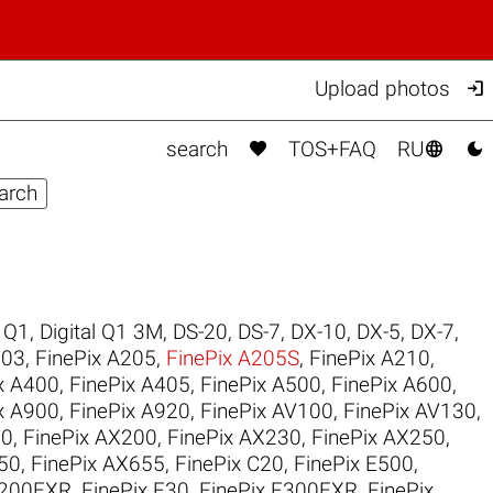

Upload photos



search
TOS+FAQ
RU
l Q1
,
Digital Q1 3M
,
DS-20
,
DS-7
,
DX-10
,
DX-5
,
DX-7
,
203
,
FinePix A205
,
FinePix A205S
,
FinePix A210
,
x A400
,
FinePix A405
,
FinePix A500
,
FinePix A600
,
x A900
,
FinePix A920
,
FinePix AV100
,
FinePix AV130
,
30
,
FinePix AX200
,
FinePix AX230
,
FinePix AX250
,
50
,
FinePix AX655
,
FinePix C20
,
FinePix E500
,
F200EXR
,
FinePix F30
,
FinePix F300EXR
,
FinePix