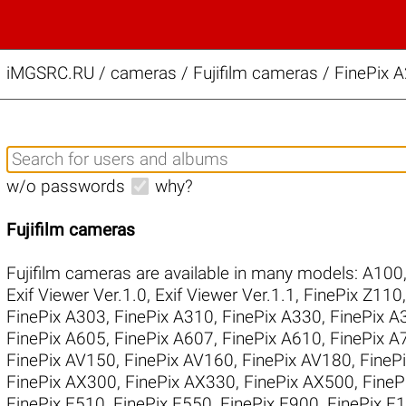
iMGSRC.RU
/
cameras / Fujifilm cameras / FinePix 
w/o passwords
why?
Fujifilm cameras
Fujifilm cameras are available in many models:
A100
Exif Viewer Ver.1.0
,
Exif Viewer Ver.1.1
,
FinePix Z110
FinePix A303
,
FinePix A310
,
FinePix A330
,
FinePix A
FinePix A605
,
FinePix A607
,
FinePix A610
,
FinePix A
FinePix AV150
,
FinePix AV160
,
FinePix AV180
,
FineP
FinePix AX300
,
FinePix AX330
,
FinePix AX500
,
FineP
FinePix E510
,
FinePix E550
,
FinePix E900
,
FinePix F