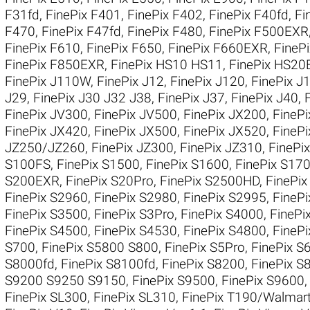
F31fd
,
FinePix F401
,
FinePix F402
,
FinePix F40fd
,
Fi
F470
,
FinePix F47fd
,
FinePix F480
,
FinePix F500EXR
FinePix F610
,
FinePix F650
,
FinePix F660EXR
,
FineP
FinePix F850EXR
,
FinePix HS10 HS11
,
FinePix HS20
FinePix J110W
,
FinePix J12
,
FinePix J120
,
FinePix 
J29
,
FinePix J30 J32 J38
,
FinePix J37
,
FinePix J40
,
FinePix JV300
,
FinePix JV500
,
FinePix JX200
,
FineP
FinePix JX420
,
FinePix JX500
,
FinePix JX520
,
FineP
JZ250/JZ260
,
FinePix JZ300
,
FinePix JZ310
,
FinePi
S100FS
,
FinePix S1500
,
FinePix S1600
,
FinePix S17
S200EXR
,
FinePix S20Pro
,
FinePix S2500HD
,
FinePi
FinePix S2960
,
FinePix S2980
,
FinePix S2995
,
FineP
FinePix S3500
,
FinePix S3Pro
,
FinePix S4000
,
FinePi
FinePix S4500
,
FinePix S4530
,
FinePix S4800
,
FineP
S700
,
FinePix S5800 S800
,
FinePix S5Pro
,
FinePix S
S8000fd
,
FinePix S8100fd
,
FinePix S8200
,
FinePix S
S9200 S9250 S9150
,
FinePix S9500
,
FinePix S9600
FinePix SL300
,
FinePix SL310
,
FinePix T190/Walmar