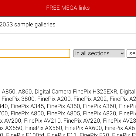
FREE MEGA links
A205S sample galleries
,
A850
,
A860
,
Digital Camera FinePix HS25EXR
,
Digita
,
FinePix 3800
,
FinePix A200
,
FinePix A202
,
FinePix A
340
,
FinePix A345
,
FinePix A350
,
FinePix A360
,
FinePi
700
,
FinePix A800
,
FinePix A805
,
FinePix A820
,
FinePi
ix AV200
,
FinePix AV210
,
FinePix AV220
,
FinePix AV2
ix AX550
,
FinePix AX560
,
FinePix AX600
,
FinePix AX6
10
,
FinePix F100fd
,
FinePix F11
,
FinePix F20
,
FinePix 