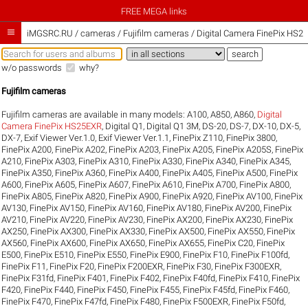
FREE MEGA links

iMGSRC.RU
/
cameras / Fujifilm cameras / Digital Camera FinePix HS2
w/o passwords
why?
Fujifilm cameras
Fujifilm cameras are available in many models:
A100
,
A850
,
A860
,
Digital
Camera FinePix HS25EXR
,
Digital Q1
,
Digital Q1 3M
,
DS-20
,
DS-7
,
DX-10
,
DX-5
,
DX-7
,
Exif Viewer Ver.1.0
,
Exif Viewer Ver.1.1
,
FinePix Z110
,
FinePix 3800
,
FinePix A200
,
FinePix A202
,
FinePix A203
,
FinePix A205
,
FinePix A205S
,
FinePix
A210
,
FinePix A303
,
FinePix A310
,
FinePix A330
,
FinePix A340
,
FinePix A345
,
FinePix A350
,
FinePix A360
,
FinePix A400
,
FinePix A405
,
FinePix A500
,
FinePix
A600
,
FinePix A605
,
FinePix A607
,
FinePix A610
,
FinePix A700
,
FinePix A800
,
FinePix A805
,
FinePix A820
,
FinePix A900
,
FinePix A920
,
FinePix AV100
,
FinePix
AV130
,
FinePix AV150
,
FinePix AV160
,
FinePix AV180
,
FinePix AV200
,
FinePix
AV210
,
FinePix AV220
,
FinePix AV230
,
FinePix AX200
,
FinePix AX230
,
FinePix
AX250
,
FinePix AX300
,
FinePix AX330
,
FinePix AX500
,
FinePix AX550
,
FinePix
AX560
,
FinePix AX600
,
FinePix AX650
,
FinePix AX655
,
FinePix C20
,
FinePix
E500
,
FinePix E510
,
FinePix E550
,
FinePix E900
,
FinePix F10
,
FinePix F100fd
,
FinePix F11
,
FinePix F20
,
FinePix F200EXR
,
FinePix F30
,
FinePix F300EXR
,
FinePix F31fd
,
FinePix F401
,
FinePix F402
,
FinePix F40fd
,
FinePix F410
,
FinePix
F420
,
FinePix F440
,
FinePix F450
,
FinePix F455
,
FinePix F45fd
,
FinePix F460
,
FinePix F470
,
FinePix F47fd
,
FinePix F480
,
FinePix F500EXR
,
FinePix F50fd
,