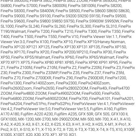
FinePix S6000fd
,
FinePix S602
,
FinePix S602 ZOOM
,
FinePix S6500fd
,
FinePix
S6800
,
FinePix S7000
,
FinePix S8000fd
,
FinePix S8100fd
,
FinePix S8200
,
FinePix S8300
,
FinePix S8400W
,
FinePix S8500
,
FinePix S8600 S8650 S8630
,
FinePix S9000
,
FinePix S9100
,
FinePix S9200 S9250 S9150
,
FinePix S9500
,
FinePix S9600
,
FinePix S9800 S9850 S9750
,
FinePix S9900W S9950W
,
FinePix
SL1000
,
FinePix SL240
,
FinePix SL260
,
FinePix SL300
,
FinePix SL310
,
FinePix
T190/Walmart
,
FinePix T200
,
FinePix T210
,
FinePix T300
,
FinePix T350
,
FinePix
T400
,
FinePix T500
,
FinePix T550
,
FinePix V10
,
FinePix Viewer Ver.1.1
,
FinePix
Viewer Ver.3.0
,
FinePix X100
,
FinePix XP10
,
FinePix XP10/Harvey Norman
,
FinePix XP120 XP121 XP125
,
FinePix XP130 XP131 XP135
,
FinePix XP150
,
FinePix XP170
,
FinePix XP20
,
FinePix XP200/XP210
,
FinePix XP30
,
FinePix
XP50
,
FinePix XP55/Walmart
,
FinePix XP60
,
FinePix XP65/Walmart
,
FinePix
XP70 XP71 XP75
,
FinePix XP80 XP81 XP85
,
FinePix XP90 XP91 XP95
,
FinePix
Z1
,
FinePix Z100fd
,
FinePix Z10fd
,
FinePix Z2
,
FinePix Z20fd
,
FinePix Z3
,
FinePix
Z30
,
FinePix Z300
,
FinePix Z33WP
,
FinePix Z35
,
FinePix Z37
,
FinePix Z5fd
,
FinePix Z70
,
FinePix Z700EXR
,
FinePix Z90
,
FinePix Z900EXR
,
FinePix1200
,
FinePix1300
,
FinePix1400Zoom
,
FinePix2300
,
FinePix2400Zoom
,
FinePix2600Zoom
,
FinePix2650
,
FinePix2800ZOOM
,
FinePix40i
,
FinePix4700
ZOOM
,
FinePix4800 ZOOM
,
FinePix4900ZOOM
,
FinePix500
,
FinePix50i
,
FinePix6800 ZOOM
,
FinePix6900ZOOM
,
FinePix700
,
FinePixA101
,
FinePixA201
,
FinePixA204
,
FinePixS1Pro
,
FinePixS2Pro
,
FinePixViewer Ver.4.1
,
FinePixViewer
Ver.4.2
,
FinePixViewer Ver.5.0
,
FinePixViewer Ver.5.5
,
Fujifilm A160
,
Fujifilm
A170 A180
,
Fujifilm A220 A230
,
Fujifilm A235
,
GFX 50R
,
GFX 50S
,
GFX100 II
,
GFX100S
,
MX-1200
,
MX-2700
,
MX-2900ZOOM
,
MX-500
,
MX-700
,
X-A1
,
X-A10
,
X-A2
,
X-A20
,
X-A3
,
X-E1
,
X-E2
,
X-E2S
,
X-E3
,
X-H1
,
X-H2
,
X-H2S
,
X-M1
,
X-Pro1
,
X-
Pro2
,
X-S1
,
X-S10
,
X-T1
,
X-T10
,
X-T2
,
X-T20
,
X-T3
,
X-T30
,
X-T4
,
X-T5
,
X10
,
X100F
,
X100S
,
X100T
,
X20
,
X30
,
X70
,
XF1
,
XF10
,
XQ1
.