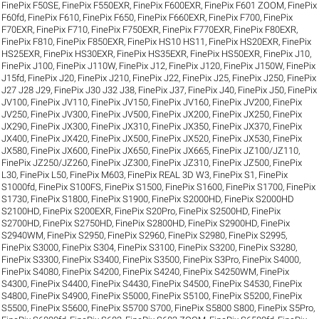
FinePix F50SE
,
FinePix F550EXR
,
FinePix F600EXR
,
FinePix F601 ZOOM
,
FinePix
F60fd
,
FinePix F610
,
FinePix F650
,
FinePix F660EXR
,
FinePix F700
,
FinePix
F70EXR
,
FinePix F710
,
FinePix F750EXR
,
FinePix F770EXR
,
FinePix F80EXR
,
FinePix F810
,
FinePix F850EXR
,
FinePix HS10 HS11
,
FinePix HS20EXR
,
FinePix
HS25EXR
,
FinePix HS30EXR
,
FinePix HS35EXR
,
FinePix HS50EXR
,
FinePix J10
,
FinePix J100
,
FinePix J110W
,
FinePix J12
,
FinePix J120
,
FinePix J150W
,
FinePix
J15fd
,
FinePix J20
,
FinePix J210
,
FinePix J22
,
FinePix J25
,
FinePix J250
,
FinePix
J27 J28 J29
,
FinePix J30 J32 J38
,
FinePix J37
,
FinePix J40
,
FinePix J50
,
FinePix
JV100
,
FinePix JV110
,
FinePix JV150
,
FinePix JV160
,
FinePix JV200
,
FinePix
JV250
,
FinePix JV300
,
FinePix JV500
,
FinePix JX200
,
FinePix JX250
,
FinePix
JX290
,
FinePix JX300
,
FinePix JX310
,
FinePix JX350
,
FinePix JX370
,
FinePix
JX400
,
FinePix JX420
,
FinePix JX500
,
FinePix JX520
,
FinePix JX530
,
FinePix
JX580
,
FinePix JX600
,
FinePix JX650
,
FinePix JX665
,
FinePix JZ100/JZ110
,
FinePix JZ250/JZ260
,
FinePix JZ300
,
FinePix JZ310
,
FinePix JZ500
,
FinePix
L30
,
FinePix L50
,
FinePix M603
,
FinePix REAL 3D W3
,
FinePix S1
,
FinePix
S1000fd
,
FinePix S100FS
,
FinePix S1500
,
FinePix S1600
,
FinePix S1700
,
FinePix
S1730
,
FinePix S1800
,
FinePix S1900
,
FinePix S2000HD
,
FinePix S2000HD
S2100HD
,
FinePix S200EXR
,
FinePix S20Pro
,
FinePix S2500HD
,
FinePix
S2700HD
,
FinePix S2750HD
,
FinePix S2800HD
,
FinePix S2900HD
,
FinePix
S2940WM
,
FinePix S2950
,
FinePix S2960
,
FinePix S2980
,
FinePix S2995
,
FinePix S3000
,
FinePix S304
,
FinePix S3100
,
FinePix S3200
,
FinePix S3280
,
FinePix S3300
,
FinePix S3400
,
FinePix S3500
,
FinePix S3Pro
,
FinePix S4000
,
FinePix S4080
,
FinePix S4200
,
FinePix S4240
,
FinePix S4250WM
,
FinePix
S4300
,
FinePix S4400
,
FinePix S4430
,
FinePix S4500
,
FinePix S4530
,
FinePix
S4800
,
FinePix S4900
,
FinePix S5000
,
FinePix S5100
,
FinePix S5200
,
FinePix
S5500
,
FinePix S5600
,
FinePix S5700 S700
,
FinePix S5800 S800
,
FinePix S5Pro
,