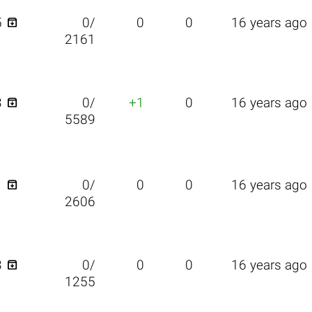

5
0/
0
0
16 years ago
2161

3
0/
+1
0
16 years ago
5589

1
0/
0
0
16 years ago
2606

3
0/
0
0
16 years ago
1255