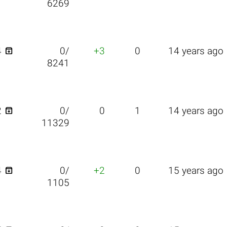
6269

4
0/
+3
0
14 years ago
8241

2
0/
0
1
14 years ago
11329

4
0/
+2
0
15 years ago
1105