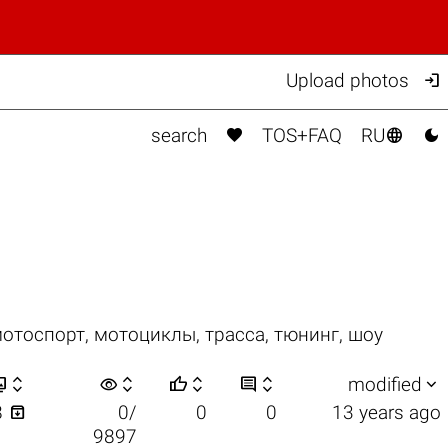

Upload photos



search
TOS+FAQ
RU
отоспорт
,
мотоциклы
,
трасса
,
тюнинг
,
шоу


visibility






modified

8
0/
0
0
13 years ago
9897