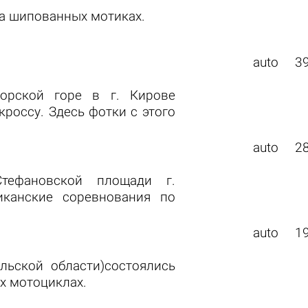
на шипованных мотиках.
auto
3
орской горе в г. Кирове
россу. Здесь фотки с этого
auto
2
тефановской площади г.
иканские соревнования по
auto
1
льской области)состоялись
х мотоциклах.