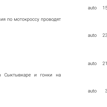
auto
1
ия по мотокроссу проводят
auto
2
auto
2
 в Сыктывкаре и гонки на
auto