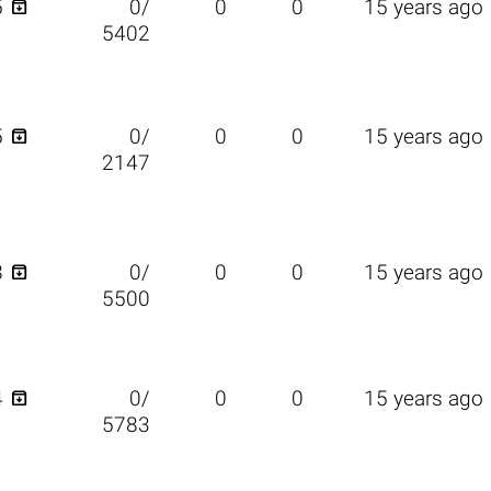

5
0/
0
0
15 years ago
5402

5
0/
0
0
15 years ago
2147

8
0/
0
0
15 years ago
5500

4
0/
0
0
15 years ago
5783