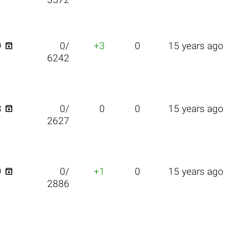
3572

9
0/
+3
0
15 years ago
6242

8
0/
0
0
15 years ago
2627

9
0/
+1
0
15 years ago
2886