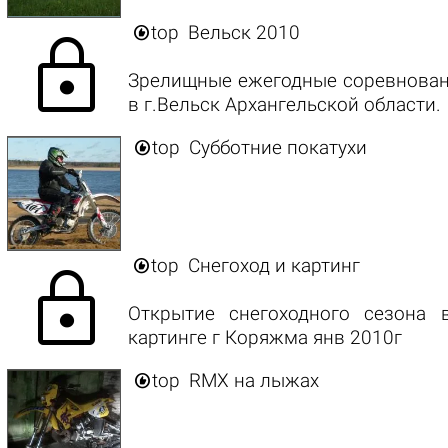

top
Вельск 2010
lock
Зрелищные ежегодные соревнован
в г.Вельск Архангельской области.

top
Субботние покатухи

top
Снегоход и картинг
lock
Открытие снегоходного сезона
картинге г Коряжма янв 2010г

top
RMX на лыжах