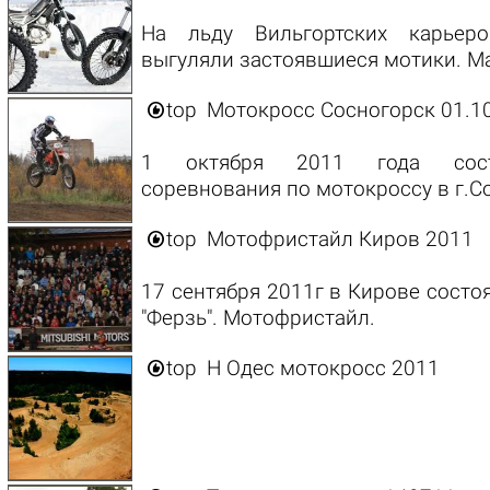
На льду Вильгортских карьер
выгуляли застоявшиеся мотики. Ма

top
Мотокросс Сосногорск 01.1
1 октября 2011 года состо
соревнования по мотокроссу в г.С

top
Мотофристайл Киров 2011
17 сентября 2011г в Кирове сост
"Ферзь". Мотофристайл.

top
Н Одес мотокросс 2011