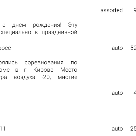
assorted
я с днем рождения! Эту
специально к праздничной
росс
auto
5
ялись соревнования по
оме в г. Кирове. Место
ура воздуха -20, многие
auto
11
auto
2