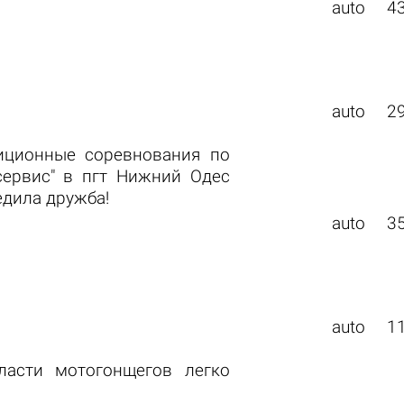
auto
4
auto
2
иционные соревнования по
сервис" в пгт Нижний Одес
едила дружба!
auto
3
auto
1
ласти мотогонщегов легко