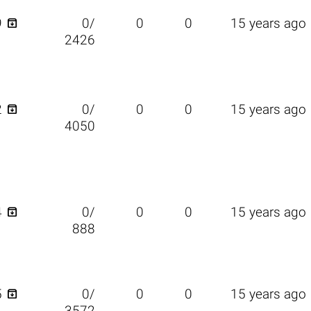

9
0/
0
0
15 years ago
2426

2
0/
0
0
15 years ago
4050

4
0/
0
0
15 years ago
888

5
0/
0
0
15 years ago