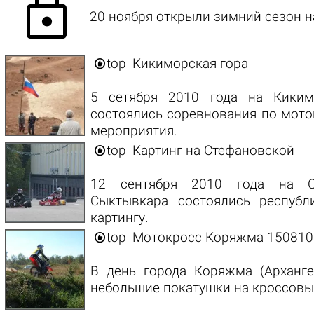
lock
20 ноября открыли зимний сезон 

top
Кикиморская гора
5 сетября 2010 года на Киким
состоялись соревнования по моток
мероприятия.

top
Картинг на Стефановской
12 сентября 2010 года на С
Сыктывкара состоялись республ
картингу.

top
Мотокросс Коряжма 150810
В день города Коряжма (Арханге
небольшие покатушки на кроссовы