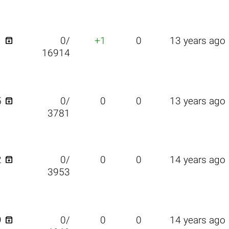

1
0/
+1
0
13 years ago
16914

5
0/
0
0
13 years ago
3781

2
0/
0
0
14 years ago
3953

9
0/
0
0
14 years ago