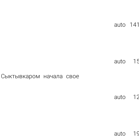
auto
14
auto
1
 Сыктывкаром начала свое
auto
1
auto
1