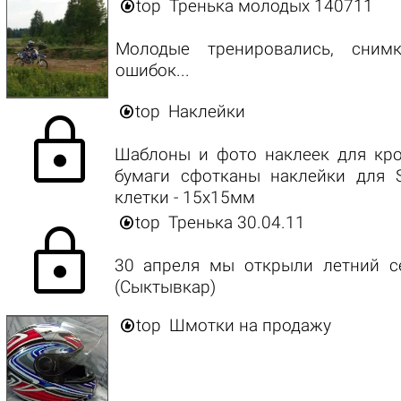

top
Тренька молодых 140711
Молодые тренировались, сним
ошибок...

top
Наклейки
lock
Шаблоны и фото наклеек для кро
бумаги сфотканы наклейки для S
клетки - 15х15мм

top
Тренька 30.04.11
lock
30 апреля мы открыли летний с
(Сыктывкар)

top
Шмотки на продажу