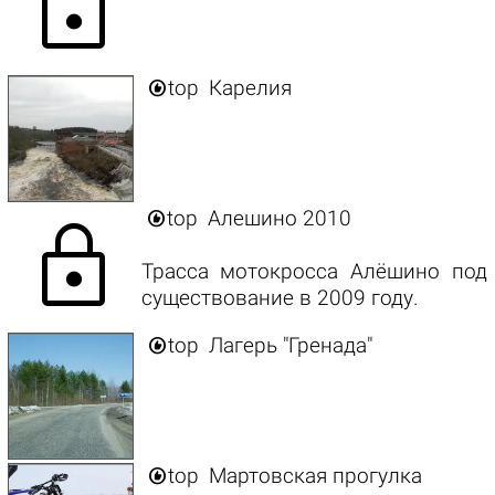
lock

top
Карелия

top
Алешино 2010
lock
Трасса мотокросса Алёшино под
существование в 2009 году.

top
Лагерь "Гренада"

top
Мартовская прогулка