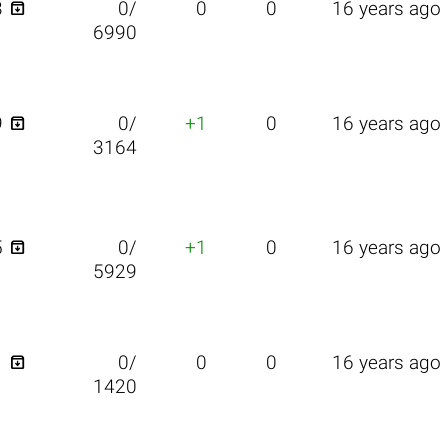

3
0/
0
0
16 years ago
6990

9
0/
+1
0
16 years ago
3164

5
0/
+1
0
16 years ago
5929

1
0/
0
0
16 years ago
1420