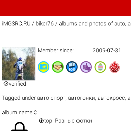
iMGSRC.RU
/
biker76 / albums and photos of auto, 
Member since:
2009-07-31

verified
Tagged under
авто-спорт
,
автогонки
,
автокросс
,
а

album name

top
Разные фотки