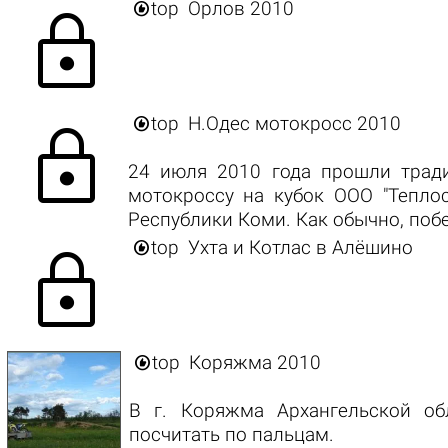

top
Орлов 2010
lock

top
Н.Одес мотокросс 2010
lock
24 июля 2010 года прошли трад
мотокроссу на кубок ООО "Тепло
Республики Коми. Как обычно, поб

top
Ухта и Котлас в Алёшино
lock

top
Коряжма 2010
В г. Коряжма Архангельской об
посчитать по пальцам.