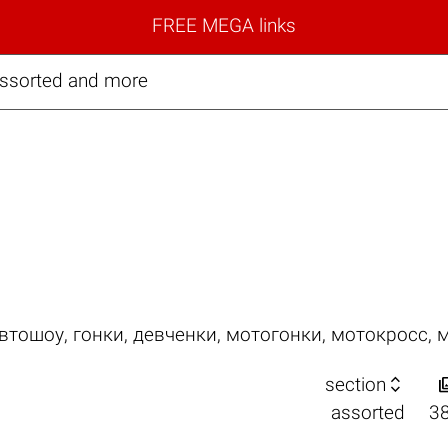
FREE MEGA links
assorted and more
втошоу
,
гонки
,
девченки
,
мотогонки
,
мотокросс
,
м

section
assorted
3