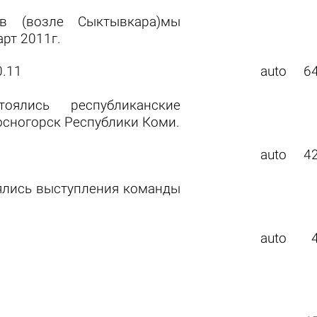
ов (возле Сыктывкара)мы
рт 2011г.
0.11
auto
6
ялись республиканские
осногорск Республики Коми.
auto
4
оялись выступления команды
auto