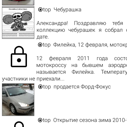

top
Чебурашка
Александра! Поздравляю теб
коллекцию чебурашек я собрал 
дате.

top
Филейка, 12 февраля, моток
lock
12 февраля 2011 года состо
мотокроссу на бывшем аэродр
называется Филейка. Температ
участники не приехали...

top
продается Форд-Фокус

top
Открытие сезона зима 2010-