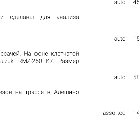
auto
4
ки сделаны для анализа
auto
1
ссачей. На фоне клетчатой
uzuki RMZ-250 К7. Размер
auto
5
езон на трассе в Алёшино
assorted
1