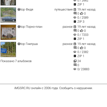
visibility
0 / 2662

ZIP 1


top
Федя
путешествия
19 лет назад


0
0
visibility
0 / 2589

ZIP 3


top
Порно-план
разное
19 лет назад


0
0
visibility
0 / 7203

ZIP 1


top
Гнилуша
разное
19 лет назад


0
0
visibility
0 / 2382

ZIP 1

Показано 7 альбомов
24

0
visibility
0/ 23883
iMGSRC.RU
онлайн с 2006 года
.
Сообщить о нарушении
.