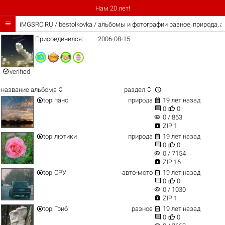
Нам 20 лет!

iMGSRC.RU
/
bestolkovka / альбомы и фотографии разное, природа, а
Присоединился:
2006-08-15

verified



название альбома
раздел


top
пано
природа
19 лет назад


0
0
visibility
0 / 863

ZIP 1


top
лютики
природа
19 лет назад


0
0
visibility
0 / 7154

ZIP 16


top
СРУ
авто-мото
19 лет назад


0
0
visibility
0 / 1030

ZIP 1


top
Гриб
разное
19 лет назад


0
0