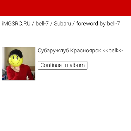
iMGSRC.RU
/
bell-7
/
Subaru / foreword by bell-7
Субару-клуб Красноярск <<bell>>