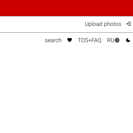

Upload photos



search
TOS+FAQ
RU