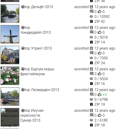

ZIP 38


top
Дельфт-2013
assorted
12 years ago


0
0
visibility
0 / 10592

ZIP 42


top
assorted
12 years ago


Киндердейл-2013
0
0
visibility
0 / 5018

ZIP 14


top
Утрихт-2013
assorted
12 years ago


0
0
visibility
0 / 7350

ZIP 24


top
Бургум-марш
assorted
12 years ago


фристайлеров
0
0
visibility
0 / 5524

ZIP 16


top
Леоварден-2013
assorted
12 years ago


0
+3
visibility
0 / 6798

ZIP 19


top
Изучая
assorted
12 years ago


окресности
0
0
visibility
Сумар-2013
2 / 6180

ZIP 18