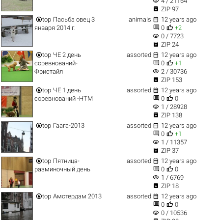
visibility
4 / 21164

ZIP 97


top
Пасьба овец 3
animals
12 years ago


января 2014 г.
0
+2
visibility
0 / 7723

ZIP 24


top
ЧЕ 2 день
assorted
12 years ago


соревнований-
0
+1
visibility
Фристайл
2 / 30736

ZIP 153


top
ЧЕ 1 день
assorted
12 years ago


соревнований -НТМ
0
0
visibility
1 / 28928

ZIP 138


top
Гаага-2013
assorted
12 years ago


0
+1
visibility
1 / 11357

ZIP 37


top
Пятница-
assorted
12 years ago


разминочный день
0
0
visibility
1 / 6769

ZIP 18


top
Амстердам 2013
assorted
12 years ago


0
0
visibility
0 / 10536