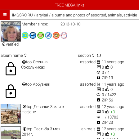
FREE MEGA links

iMGSRC.RU
/
artyitai / albums and photos of assorted, animals, activiti
Member since:
2013-10-10

verified



album name
section


top
Осень в
assorted
11 years ago
lock


Сокольниках
0
0
visibility
0 / 4

ZIP 13


top
Арбузник
assorted
11 years ago
lock


0
0
visibility
0 / 1422

ZIP 56


top
Девочки 3 мая в
assorted
12 years ago


Нафане
0
+3
visibility
1 / 13703

ZIP 23


top
Пастьба 3 мая
animals
12 years ago


2014г.
0
+3