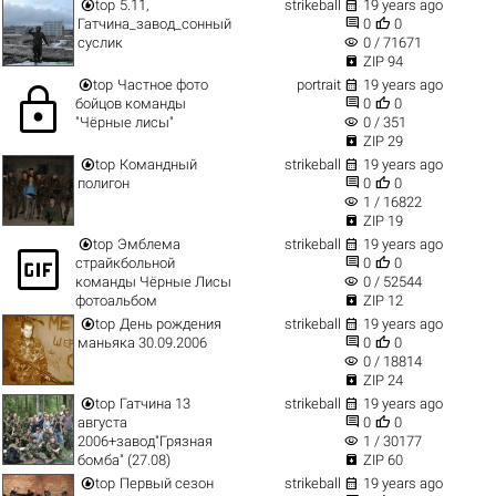


top
5.11,
strikeball
19 years ago


Гатчина_завод_сонный
0
0
visibility
суслик
0 / 71671

ZIP 94


top
Частное фото
portrait
19 years ago
lock


бойцов команды
0
0
visibility
"Чёрные лисы"
0 / 351

ZIP 29


top
Командный
strikeball
19 years ago


полигон
0
0
visibility
1 / 16822

ZIP 19


top
Эмблема
strikeball
19 years ago
gif_box


страйкбольной
0
0
visibility
команды Чёрные Лисы
0 / 52544

фотоальбом
ZIP 12


top
День рождения
strikeball
19 years ago


маньяка 30.09.2006
0
0
visibility
0 / 18814

ZIP 24


top
Гатчина 13
strikeball
19 years ago


августа
0
0
visibility
2006+завод"Грязная
1 / 30177

бомба" (27.08)
ZIP 60


top
Первый сезон
strikeball
19 years ago