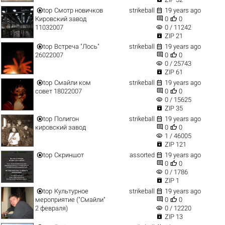


top
Смотр новичков
strikeball
19 years ago


Кировский завод
0
0
visibility
11032007
0 / 11242

ZIP 21


top
Встреча "Лось"
strikeball
19 years ago


26022007
0
0
visibility
0 / 25743

ZIP 61


top
Смайли ком
strikeball
19 years ago


совет 18022007
0
0
visibility
0 / 15625

ZIP 35


top
Полигон
strikeball
19 years ago


кировский завод
0
0
visibility
1 / 46005

ZIP 121


top
Скриншот
assorted
19 years ago


0
0
visibility
0 / 1786

ZIP 1


top
Культурное
strikeball
19 years ago


мероприятие ("Смайли"
0
0
visibility
2 февраля)
0 / 12220

ZIP 13