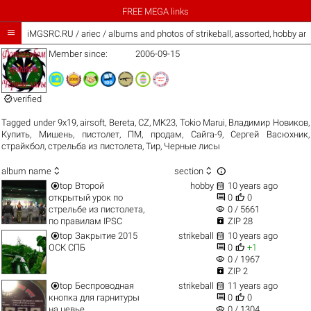
FREE MEGA links

iMGSRC.RU
/
ariec / albums and photos of strikeball, assorted, hobby a
Member since:
2006-09-15

verified
Tagged under
9х19
,
airsoft
,
Bereta
,
CZ
,
MK23
,
Tokio Marui
,
Владимир Новиков
,
Купить
,
Мишень
,
пистолет
,
ПМ
,
продам
,
Сайга-9
,
Сергей Васюхник
,
страйкбол
,
стрельба из пистолета
,
Тир
,
Черные лисы



album name
section


top
Второй
hobby
10 years ago


открытый урок по
0
0
visibility
стрельбе из пистолета,
0 / 5661

по правилам IPSC
ZIP 28


top
Закрытие 2015
strikeball
10 years ago


ОСК СПБ
0
+1
visibility
0 / 1967

ZIP 2


top
Беспроводная
strikeball
11 years ago


кнопка для гарнитуры
0
0
visibility
на цевье
0 / 1304