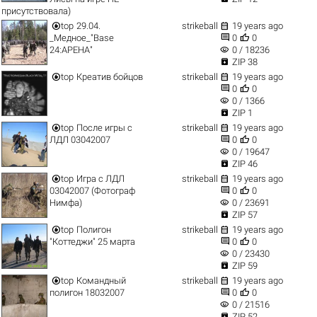
присутствовала)


top
29.04.
strikeball
19 years ago


_Медное_"Base
0
0
visibility
24:АРЕНА"
0 / 18236

ZIP 38


top
Креатив бойцов
strikeball
19 years ago


0
0
visibility
0 / 1366

ZIP 1


top
После игры с
strikeball
19 years ago


ЛДЛ 03042007
0
0
visibility
0 / 19647

ZIP 46


top
Игра с ЛДЛ
strikeball
19 years ago


03042007 (Фотограф
0
0
visibility
Нимфа)
0 / 23691

ZIP 57


top
Полигон
strikeball
19 years ago


"Коттеджи" 25 марта
0
0
visibility
0 / 23430

ZIP 59


top
Командный
strikeball
19 years ago


полигон 18032007
0
0
visibility
0 / 21516

ZIP 52