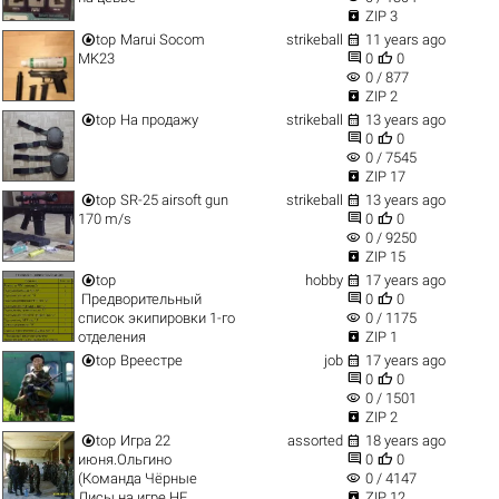

ZIP 3


top
Marui Socom
strikeball
11 years ago


MK23
0
0
visibility
0 / 877

ZIP 2


top
На продажу
strikeball
13 years ago


0
0
visibility
0 / 7545

ZIP 17


top
SR-25 airsoft gun
strikeball
13 years ago


170 m/s
0
0
visibility
0 / 9250

ZIP 15


top
hobby
17 years ago


Предворительный
0
0
visibility
список экипировки 1-го
0 / 1175

отделения
ZIP 1


top
Вреестре
job
17 years ago


0
0
visibility
0 / 1501

ZIP 2


top
Игра 22
assorted
18 years ago


июня.Ольгино
0
0
visibility
(Команда Чёрные
0 / 4147

Лисы на игре НЕ
ZIP 12