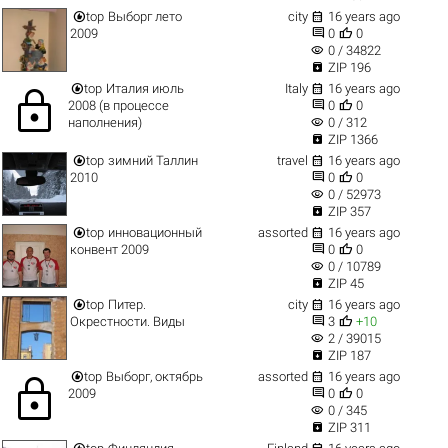


top
Выборг лето
city
16 years ago


2009
0
0
visibility
0 / 34822

ZIP 196


top
Италия июль
Italy
16 years ago
lock


2008 (в процессе
0
0
visibility
наполнения)
0 / 312

ZIP 1366


top
зимний Таллин
travel
16 years ago


2010
0
0
visibility
0 / 52973

ZIP 357


top
инновационный
assorted
16 years ago


конвент 2009
0
0
visibility
0 / 10789

ZIP 45


top
Питер.
city
16 years ago


Окрестности. Виды
3
+10
visibility
2 / 39015

ZIP 187


top
Выборг, октябрь
assorted
16 years ago
lock


2009
0
0
visibility
0 / 345

ZIP 311

