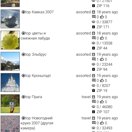
visibility
0 / 21501

ZIP 116


top
Кавказ 2007
assorted
18 years ago


0
0
visibility
0 / 33877

ZIP 171


top
цветы и
assorted
18 years ago


смежная лабуда
0
0
visibility
0 / 13558

ZIP 44


top
Эльбрус
assorted
19 years ago


1
0
visibility
0 / 23244

ZIP 94


top
Кронштадт
assorted
19 years ago


0
0
visibility
0 / 8207

ZIP 19


top
Прага
travel
19 years ago


0
0
visibility
0 / 46080

ZIP 107


top
Новогодний
travel
19 years ago


круиз 2007 (другая
0
0
visibility
камера)
0 / 32493