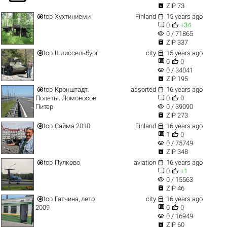

ZIP 73


top
Хухтиниеми
Finland
15 years ago


0
+34
visibility
0 / 71865

ZIP 337


top
Шлиссельбург
city
15 years ago


0
0
visibility
0 / 34041

ZIP 195


top
Кронштадт.
assorted
16 years ago


Полеты. Ломоносов.
0
0
visibility
Питер
0 / 39090

ZIP 273


top
Сайма 2010
Finland
16 years ago


1
0
visibility
0 / 75749

ZIP 348


top
Пулково
aviation
16 years ago


0
+1
visibility
0 / 15563

ZIP 46


top
Гатчина, лето
city
16 years ago


2009
0
0
visibility
0 / 16949

ZIP 60