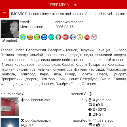
FREE MEGA links

iMGSRC.RU
/
antoniony / albums and photos of assorted, travel, city an
email:
anton@nirant.net
Member since:
2006-08-16

verified
Tagged under
Белоруссия Беларусь Минск
,
Везувий
,
Венеция
,
Выборг
,
Гатчина
,
города
,
домбай кавказ горы природа виды
,
земляной дворец
,
золотая осень природа виды синее небо кавказ
,
инновационный конвент
,
Италия
,
кавказ горы природа виды
,
Казань
,
Казань Татарстан
,
Кронштадт
,
ледяная скульптура
,
ледяная скульптура фигуры изо льда
,
Ломоносов
,
Неаполь
,
Новгород
,
парк
,
Пиза
,
Питер
,
Полеты
,
Прага
,
Приорат
,
Приоратский дворец
,
Пулково
,
Рим
,
Санкт-Петербург
,
Сиена
,
Таллин
,
Финляндия
,
Флоренция
,
Швеция
,
Эльбрус Elbrus
,
Эстония



album name
section


top
Липецк 2021
city
4 years ago


0
0
visibility
0 / 5373

ZIP 27


top
Кисловодск
assorted
11 years ago


09_2014
0
+6