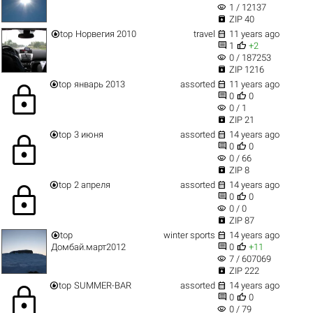
visibility
1 / 12137

ZIP 40


top
Норвегия 2010
travel
11 years ago


1
+2
visibility
0 / 187253

ZIP 1216


top
январь 2013
assorted
11 years ago
lock


0
0
visibility
0 / 1

ZIP 21


top
3 июня
assorted
14 years ago
lock


0
0
visibility
0 / 66

ZIP 8


top
2 апреля
assorted
14 years ago
lock


0
0
visibility
0 / 0

ZIP 87


top
winter sports
14 years ago


Домбай.март2012
0
+11
visibility
7 / 607069

ZIP 222


top
SUMMER-BAR
assorted
14 years ago
lock


0
0
visibility
0 / 79