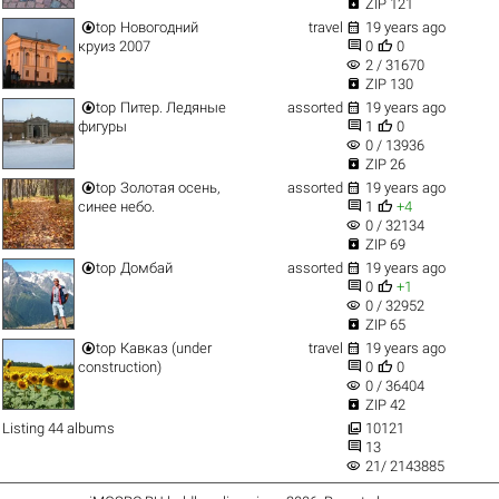

ZIP 121


top
Новогодний
travel
19 years ago


круиз 2007
0
0
visibility
2 / 31670

ZIP 130


top
Питер. Ледяные
assorted
19 years ago


фигуры
1
0
visibility
0 / 13936

ZIP 26


top
Золотая осень,
assorted
19 years ago


синее небо.
1
+4
visibility
0 / 32134

ZIP 69


top
Домбай
assorted
19 years ago


0
+1
visibility
0 / 32952

ZIP 65


top
Кавказ (under
travel
19 years ago


construction)
0
0
visibility
0 / 36404

ZIP 42

Listing 44 albums
10121

13
visibility
21/ 2143885