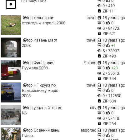
lock


пятницу, 13го
0
0
visibility
0 / 419

ZIP 111


top
хельсинки-
travel
18 years ago


стокгольм апрель 2008
0
0
visibility
0 / 94773

ZIP 621


top
Казань март
travel
18 years ago


2008
0
+1
visibility
5 / 73937

ZIP 498


top
Финляндия
Finland
18 years ago


Пуумала 2008
0
+20
visibility
2 / 35513

ZIP 144


top
НГ круиз по
travel
18 years ago


Балтийскому морю
0
0
visibility
2008
0 / 112690

ZIP 684


top
уездный город
city
18 years ago


NN
0
0
visibility
0 / 57418

ZIP 264


top
Осенний день.
assorted
18 years ago


Питер.
0
0