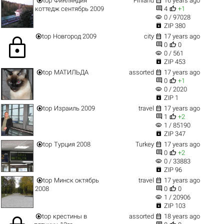
top
Финляндия
Finland
16 years ago


коттедж сентябрь 2009
4
+1
visibility
0 / 97028

ZIP 380


top
Новгород 2009
city
17 years ago
lock


0
0
visibility
0 / 561

ZIP 453


top
МАТИЛЬДА
assorted
17 years ago


0
+1
visibility
0 / 2020

ZIP 1


top
Израиль 2009
travel
17 years ago


1
+2
visibility
1 / 85190

ZIP 347


top
Турция 2008
Turkey
17 years ago


0
+2
visibility
0 / 33883

ZIP 96


top
Минск октябрь
travel
17 years ago


2008
0
0
visibility
1 / 20906

ZIP 103


top
крестины в
assorted
18 years ago