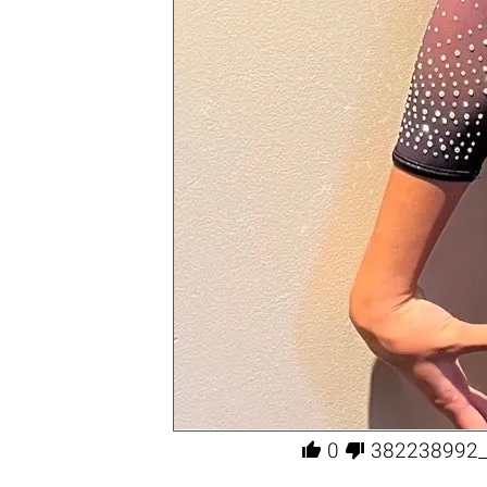


0
382238992_