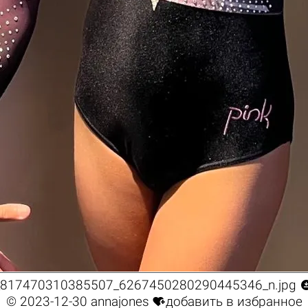
817470310385507_6267450280290445346_n.jpg

© 2023-12-30
annajones
добавить в избранное