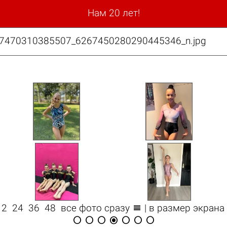
Нам 20 лет!
817470310385507_6267450280290445346_n.jpg

12
24
36
48
все фото сразу
| в размер экрана






