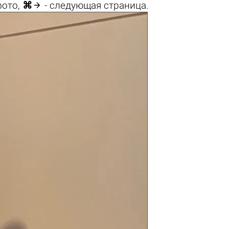

фото,
⌘
- следующая страница.