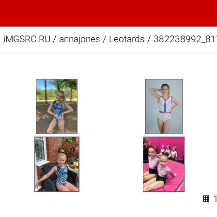
iMGSRC.RU
/
annajones
/
Leotards / 382238992_
