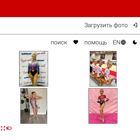

Загрузить фото



поиск
помощь
EN

