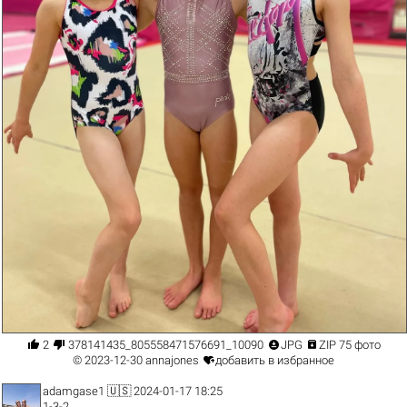




2
378141435_805558471576691_1009038593378371680_n.jpg
JPG
ZIP 75 фото

© 2023-12-30
annajones
добавить в избранное
adamgase1
🇺🇸 2024-01-17 18:25
1-3-2