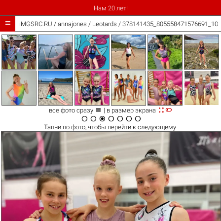
Нам 20 лет!

iMGSRC.RU
/
annajones
/
Leotards / 378141435_805558471576691_10



все фото сразу
| в размер экрана







Тапни по
фото
, чтобы перейти к следующему.