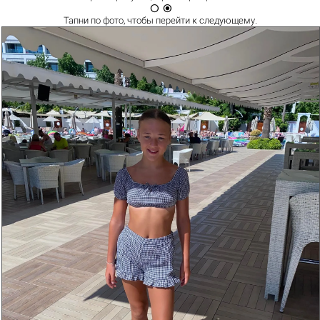


Тапни по
фото
, чтобы перейти к следующему.