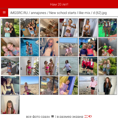
Нам 20 лет!

iMGSRC.RU
/
annajones
/
New school starts I like mix / d (62).jpg



все фото сразу
| в размер экрана