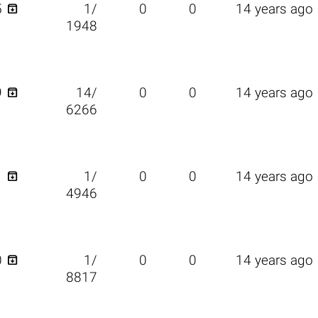

5
1/
0
0
14 years ago
1948

9
14/
0
0
14 years ago
6266

1
1/
0
0
14 years ago
4946

0
1/
0
0
14 years ago
8817