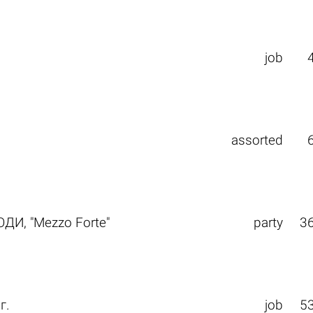
job
assorted
ДИ, "Mezzo Forte"
party
3
г.
job
5