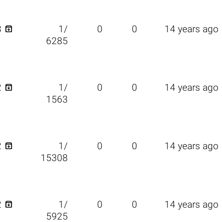

8
1/
0
0
14 years ago
6285

2
1/
0
0
14 years ago
1563

2
1/
0
0
14 years ago
15308

2
1/
0
0
14 years ago
5925