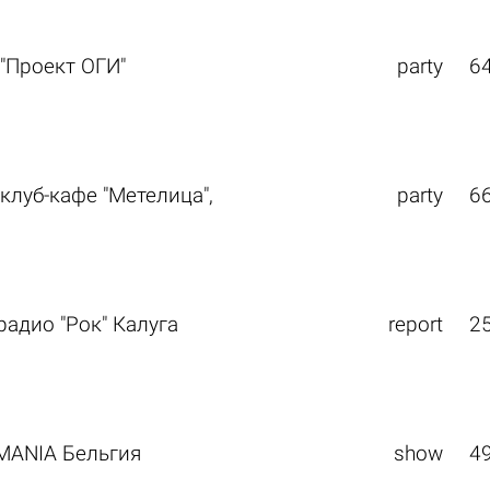
 "Проект ОГИ"
party
6
клуб-кафе "Метелица",
party
6
радио "Рок" Калуга
report
2
MANIA Бельгия
show
4