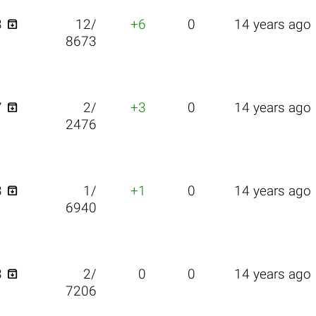

3
12/
+6
0
14 years ago
8673

7
2/
+3
0
14 years ago
2476

3
1/
+1
0
14 years ago
6940

3
2/
0
0
14 years ago
7206