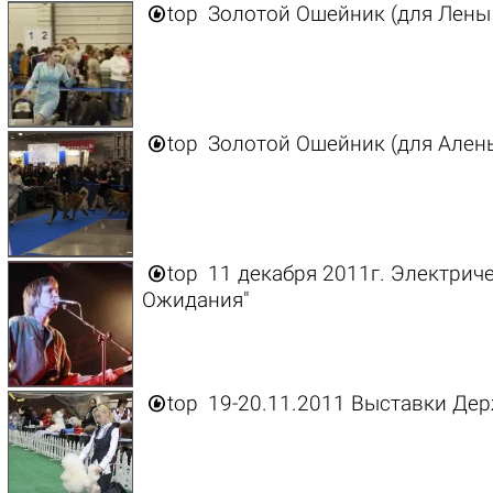

top
Золотой Ошейник (для Лены

top
Золотой Ошейник (для Ален

top
11 декабря 2011г. Электриче
Ожидания"

top
19-20.11.2011 Выставки Дер