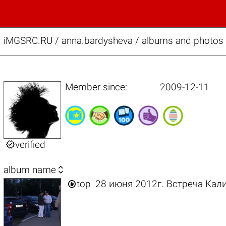
iMGSRC.RU
/
anna.bardysheva / albums and photos o
Member since:
2009-12-11

verified

album name

top
28 июня 2012г. Встреча Кал