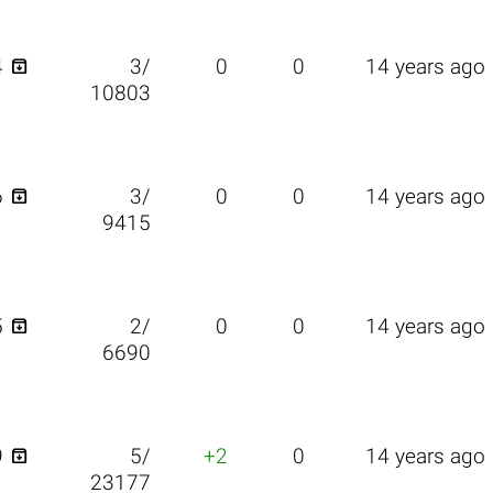

4
3/
0
0
14 years ago
10803

6
3/
0
0
14 years ago
9415

5
2/
0
0
14 years ago
6690

9
5/
+2
0
14 years ago
23177