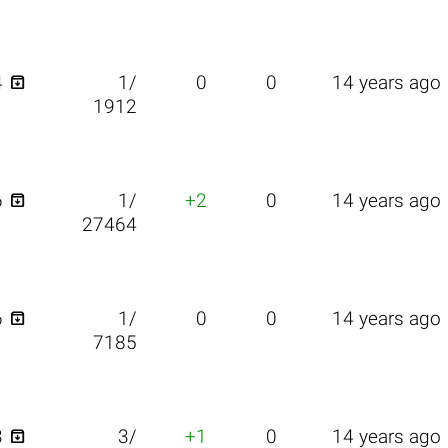

4
1/
0
0
14 years ago
1912

6
1/
+2
0
14 years ago
27464

6
1/
0
0
14 years ago
7185

3
3/
+1
0
14 years ago