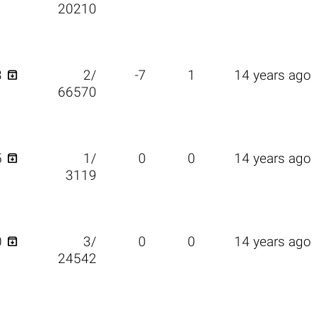
20210

3
2/
-7
1
14 years ago
66570

5
1/
0
0
14 years ago
3119

0
3/
0
0
14 years ago
24542