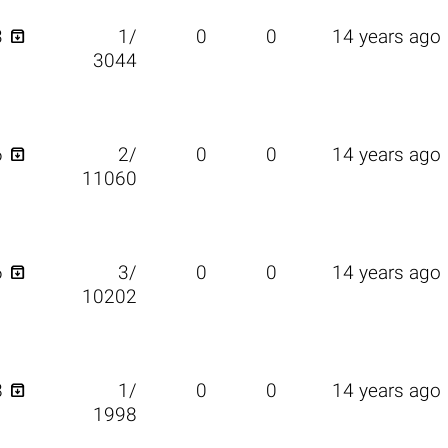

3
1/
0
0
14 years ago
3044

6
2/
0
0
14 years ago
11060

6
3/
0
0
14 years ago
10202

8
1/
0
0
14 years ago
1998