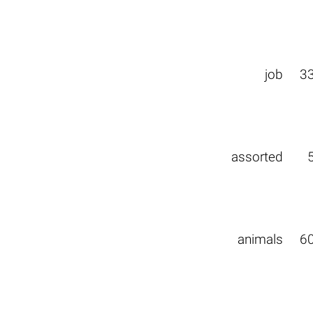
job
3
assorted
animals
6