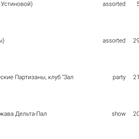
 Устиновой)
assorted
ы)
assorted
2
ские Партизаны, клуб "Зал
party
2
жава Дельта-Пал
show
2