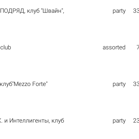
ПОДРЯД, клуб "Швайн",
party
3
club
assorted
луб"Mezzo Forte"
party
3
. и Интеллигенты, клуб
party
2