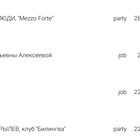
ЮДИ, "Mezzo Forte"
party
2
льевны Алексеевой
job
job
2
ЫЛЕВ, клуб "Билингва"
party
2