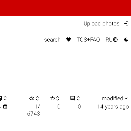

Upload photos



search
TOS+FAQ
RU


visibility






modified

4
1/
0
0
14 years ago
6743