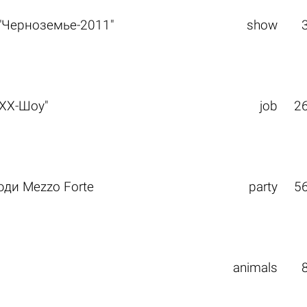
"Черноземье-2011"
show
"XX-Шоу"
job
2
юди Mezzo Forte
party
5
animals