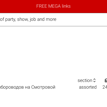
FREE MEGA links
f party, show, job and more

section
ибороводов на Смотровой
assorted
2