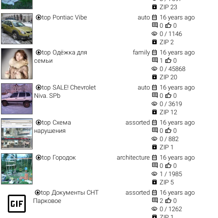

ZIP 23


top
Pontiac Vibe
auto
16 years ago


0
0
visibility
0 / 1146

ZIP 2


top
Одёжка для
family
16 years ago


семьи
1
0
visibility
0 / 45868

ZIP 20


top
SALE! Chevrolet
auto
16 years ago


Niva. SPb
0
0
visibility
0 / 3619

ZIP 12


top
Схема
assorted
16 years ago


нарушения
0
0
visibility
0 / 882

ZIP 1


top
Городок
architecture
16 years ago


0
0
visibility
1 / 1985

ZIP 5


top
Документы СНТ
assorted
16 years ago
gif_box


Парковое
2
0
visibility
0 / 1262

ZIP 1