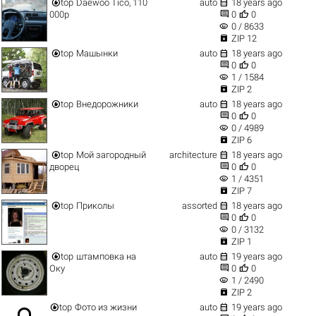


top
Daewoo Tico, 110
auto
18 years ago


000р
0
0
visibility
0 / 8633

ZIP 12


top
Машынки
auto
18 years ago


0
0
visibility
1 / 1584

ZIP 2


top
Внедорожники
auto
18 years ago


0
0
visibility
0 / 4989

ZIP 6


top
Мой загородный
architecture
18 years ago


дворец
0
0
visibility
1 / 4351

ZIP 7


top
Приколы
assorted
18 years ago


0
0
visibility
0 / 3132

ZIP 1


top
штамповка на
auto
19 years ago


Оку
0
0
visibility
1 / 2490

ZIP 2


top
Фото из жизни
auto
19 years ago