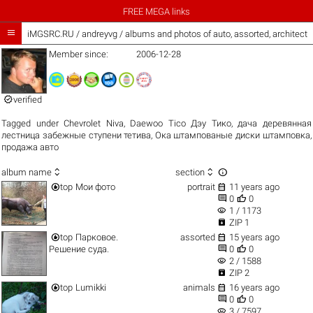
FREE MEGA links

iMGSRC.RU
/
andreyvg / albums and photos of auto, assorted, architect
Member since:
2006-12-28

verified
Tagged under
Chevrolet Niva
,
Daewoo Tico Дэу Тико
,
дача деревянная
лестница забежные ступени тетива
,
Ока штампованые диски штамповка
,
продажа авто



album name
section


top
Мои фото
portrait
11 years ago


0
0
visibility
1 / 1173

ZIP 1


top
Парковое.
assorted
15 years ago


Решение суда.
0
0
visibility
2 / 1588

ZIP 2


top
Lumikki
animals
16 years ago


0
0
visibility
3 / 7597