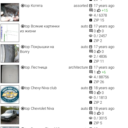


top
Котята
assorted
17 years ago


0
+15
visibility
4 / 6378

ZIP 15


top
Всякие картинки
auto
17 years ago


из жизни
0
0
visibility
0 / 2457

ZIP 2


top
Покрышки на
auto
17 years ago


Волгу
0
0
visibility
2 / 4836

ZIP 11


top
Лестница
architecture
17 years ago


1
+6
visibility
4 / 88756

ZIP 26


top
Chevy-Niva club
auto
18 years ago


0
0
visibility
0 / 1813

ZIP 2


top
Chevrolet Niva
auto
18 years ago


0
0
visibility
0 / 3015

ZIP 5