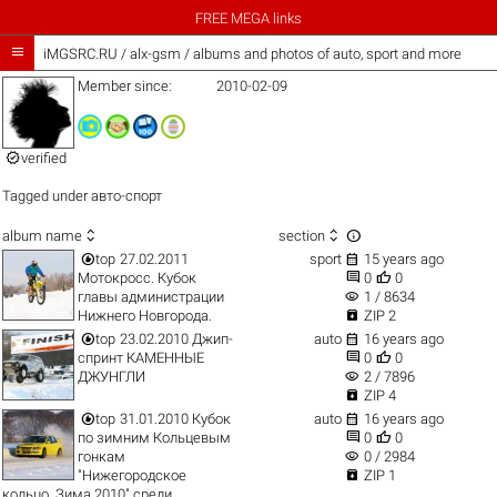
FREE MEGA links

iMGSRC.RU
/
alx-gsm / albums and photos of auto, sport and more
Member since:
2010-02-09

verified
Tagged under
авто-спорт



album name
section


top
27.02.2011
sport
15 years ago


Мотокросс. Кубок
0
0
visibility
главы администрации
1 / 8634

Нижнего Новгорода.
ZIP 2


top
23.02.2010 Джип-
auto
16 years ago


спринт КАМЕННЫЕ
0
0
visibility
ДЖУНГЛИ
2 / 7896

ZIP 4


top
31.01.2010 Кубок
auto
16 years ago


по зимним Кольцевым
0
0
visibility
гонкам
0 / 2984

"Нижегородское
ZIP 1
кольцо. Зима 2010" среди