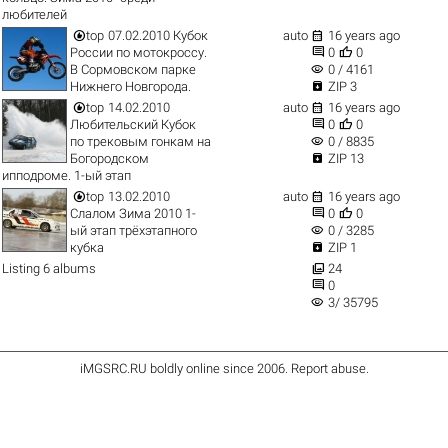
любителей


top
07.02.2010 Кубок
auto
16 years ago


России по мотокроссу.
0
0
visibility
В Сормовском парке
0 / 4161

Нижнего Новгорода.
ZIP 3


top
14.02.2010
auto
16 years ago


Любительский Кубок
0
0
visibility
по трековым гонкам на
0 / 8835

Богородском
ZIP 13
ипподроме. 1-ый этап


top
13.02.2010
auto
16 years ago


Слалом Зима 2010 1-
0
0
visibility
ый этап трёхэтапного
0 / 3285

кубка
ZIP 1

Listing 6 albums
24

0
visibility
3/ 35795
iMGSRC.RU
boldly online since 2006
.
Report abuse
.