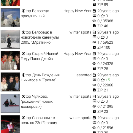

ZIP 89


top
Белорецк
Happy New Year
20 years ago


праздничный
0
0
visibility
0 / 35968

ZIP 46


top
Белорецк в
winter sports
20 years ago


новогодние каникулы
0
0
visibility
2005, г.Мраткино
1 / 59623

ZIP 100


top
Старый Новый
Happy New Year
20 years ago


Год у Папы Джойс
0
0
visibility
0 / 24325

ZIP 25


top
День Рождения
assorted
20 years ago


Никитоса в "Трюме"
0
+5
visibility
0 / 22066

ZIP 21


top
Чулково,
winter sports
20 years ago


"рождение" новых
0
0
visibility
доскеров :-)
0 / 21395

ZIP 23


top
Сорочаны - в
winter sports
20 years ago


ночь на 23ofFebruary
0
0
visibility
0 / 21596

ZIP 20