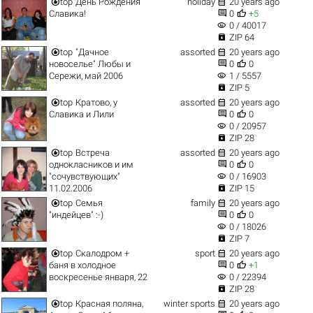


top
День Рождения
holiday
20 years ago


Славика!
0
+5
visibility
0 / 40017

ZIP 64


top
"Дачное
assorted
20 years ago


новоселье" Любы и
0
0
visibility
Сережи, май 2006
1 / 5557

ZIP 5


top
Кратово, у
assorted
20 years ago


Славика и Лили
0
0
visibility
0 / 20957

ZIP 28


top
Встреча
assorted
20 years ago


однокласников и им
0
0
visibility
"сочувствующих"
0 / 16903

11.02.2006
ZIP 15


top
Семья
family
20 years ago


"индейцев" :-)
0
0
visibility
0 / 18026

ZIP 7


top
Скалодром +
sport
20 years ago


баня в холодное
0
+1
visibility
воскресенье января, 22
0 / 22394

ZIP 28


top
Красная поляна,
winter sports
20 years ago