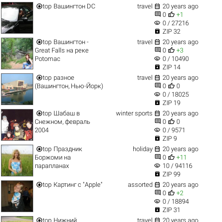


top
Вашингтон DC
travel
20 years ago


0
+1
visibility
0 / 27216

ZIP 32


top
Вашингтон -
travel
20 years ago


Great Falls на реке
0
+3
visibility
Potomac
0 / 10490

ZIP 14


top
разное
travel
20 years ago


(Вашингтон, Нью-Йорк)
0
0
visibility
0 / 18025

ZIP 19


top
Шабаш в
winter sports
20 years ago


Снежном, февраль
0
0
visibility
2004
0 / 9571

ZIP 9


top
Праздник
holiday
20 years ago


Боржоми на
0
+11
visibility
парапланах
10 / 94116

ZIP 99


top
Картинг с "Apple"
assorted
20 years ago


0
+2
visibility
0 / 18894

ZIP 31


top
Нижний
travel
20 years ago