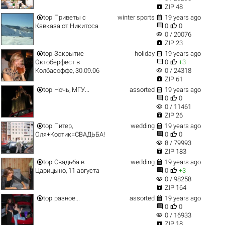

ZIP 48


top
Приветы с
winter sports
19 years ago


Кавказа от Никитоса
0
0
visibility
0 / 20076

ZIP 23


top
Закрытие
holiday
19 years ago


Октоберфест в
0
+3
visibility
Колбасоффе, 30.09.06
0 / 24318

ZIP 61


top
Ночь, МГУ...
assorted
19 years ago


0
0
visibility
0 / 11461

ZIP 26


top
Питер,
wedding
19 years ago


Оля+Костик=СВАДЬБА!
0
0
visibility
8 / 79993

ZIP 183


top
Свадьба в
wedding
19 years ago


Царицыно, 11 августа
0
+3
visibility
0 / 98258

ZIP 164


top
разное...
assorted
19 years ago


0
0
visibility
0 / 16933

ZIP 18