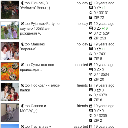


top
Юбилей, 3
holiday
19 years ago


"бублика" Вовы ;-)
0
+1
visibility
0 / 33101

ZIP 72


top
Pyjamas-Party по
holiday
19 years ago


случаю 10583 дня
0
+19
visibility
рождения А.
0 / 216291

ZIP 253


top
Машино
holiday
19 years ago


"варенье"
0
+1
visibility
0 / 7431

ZIP 8


top
Суши, как оно
assorted
19 years ago


происходит...
0
0
visibility
0 / 13504

ZIP 20


top
Посиделки, елки-
friends
19 years ago


палки
0
0
visibility
0 / 6378

ZIP 6


top
Славик и
friends
19 years ago


МОПЭД ;-)
0
0
visibility
0 / 3205

ZIP 2


top
Пусть и вам
assorted
19 years ago