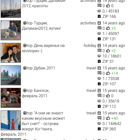


top
Турция, Даламан
activities
14 years ago


2012, красоты
0
0
visibility
0 / 45183

ZIP 166


top
Турция,
activities
14 years ago


Даламан2012, яхтинг
0
+5
visibility
1 / 45097

ZIP 131


top
День варенья на
holiday
14 years ago


хеллоуин:-)
0
+2
visibility
10 / 18601

ZIP 31


top
Дубаи, 2011
travel
15 years ago


0
+14
visibility
1 / 73538

ZIP 107


top
Бангкок,
travel
15 years ago


февраль 2011.
0
0
visibility
0 / 35619

ZIP 112


top
"А они не знают
travel
15 years ago


каким вкусным может
3
+40
visibility
быт снег!" - острова
0 / 144642

вокруг Ко-Чанга,
ZIP 360
февраль 2011.