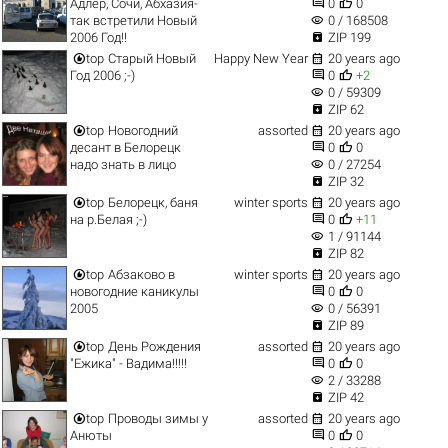


Адлер, Сочи, Абхазия-
0
0
visibility
так встретили Новый
0 / 168508

2006 Год!!
ZIP 199


top
Старый Новый
Happy New Year
20 years ago


Год 2006 ;-)
0
+2
visibility
0 / 59309

ZIP 62


top
Новогодний
assorted
20 years ago


десант в Белорецк
0
0
visibility
надо знать в лицо
0 / 27254

ZIP 32


top
Белорецк, баня
winter sports
20 years ago


на р.Белая ;-)
0
+11
visibility
1 / 91144

ZIP 82


top
Абзаково в
winter sports
20 years ago


новогодние каникулы
0
0
visibility
2005
0 / 56391

ZIP 89


top
День Рождения
assorted
20 years ago


"Ежика" - Вадима!!!!!
0
0
visibility
2 / 33288

ZIP 42


top
Проводы зимы у
assorted
20 years ago


Анюты
0
0