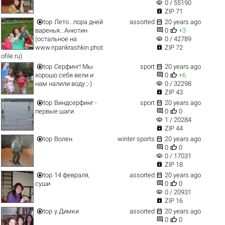
visibility
0 / 55190

ZIP 71


top
Лето...пора дней
assorted
20 years ago


варенья...Анютин
0
+3
visibility
(остальное на
0 / 42789

www.npankrashkin.phot
ZIP 72
ofile.ru)


top
Серфинг! Мы
sport
20 years ago


хорошо себя вели и
0
+6
visibility
нам налили воду ;-)
0 / 32298

ZIP 43


top
Виндсерфинг -
sport
20 years ago


первые шаги
0
0
visibility
1 / 20284

ZIP 44


top
Волен
winter sports
20 years ago


0
0
visibility
0 / 17031

ZIP 18


top
14 февраля,
assorted
20 years ago


суши
0
0
visibility
0 / 20931

ZIP 16


top
у Димки
assorted
20 years ago


0
0