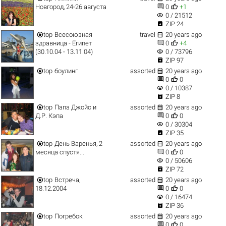


Новгород, 24-26 августа
0
+1
visibility
0 / 21512

ZIP 24


top
Всесоюзная
travel
20 years ago


здравница - Египет
0
+4
visibility
(30.10.04 - 13.11.04)
0 / 73796

ZIP 97


top
боулинг
assorted
20 years ago


0
0
visibility
0 / 10387

ZIP 8


top
Папа Джойс и
assorted
20 years ago


Д.Р. Кэпа
0
0
visibility
0 / 30304

ZIP 35


top
День Варенья, 2
assorted
20 years ago


месяца спустя...
0
0
visibility
0 / 50606

ZIP 72


top
Встреча,
assorted
20 years ago


18.12.2004
0
0
visibility
0 / 16474

ZIP 36


top
Погребок
assorted
20 years ago


0
0