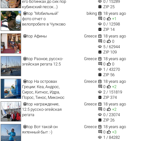
visibility
его ботинках до сих пор
0 / 15289

кубинский песок...)
ZIP 25


top
"Мобильный"
biking
18 years ago


фото отчет о
0
+1
visibility
велопробеге в Чулково
0 / 12598

ZIP 14


top
Афины
Greece
18 years ago


0
0
visibility
5 / 62944

ZIP 109


top
Разное, русско-
Greece
18 years ago


эгейская регата 12.5
0
0
visibility
1 / 43270

ZIP 56


top
На островах
Greece
18 years ago


Греции: Кеа, Андрос,
0
+2
visibility
Сирос, Китнос, Идра,
2 / 151819

Порос, Тинос, Миконос
ZIP 374


top
награждение,
Greece
18 years ago


12.5 русско-эгейская
0
+2
visibility
регата
0 / 23074

ZIP 26


top
Вот такой он
Greece
18 years ago


яхтенный быт :-)
0
+3
visibility
1 / 84282