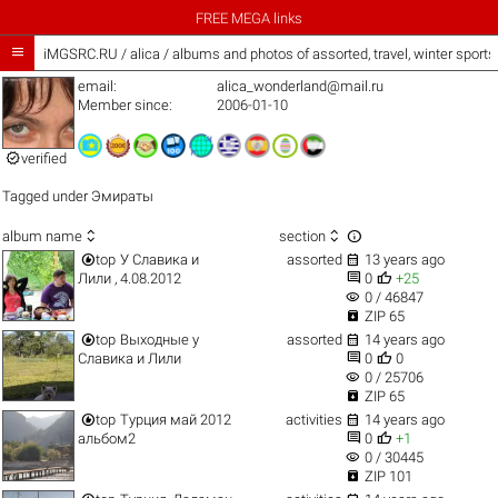
FREE MEGA links

iMGSRC.RU
/
alica / albums and photos of assorted, travel, winter sport
email:
alica_wonderland@mail.ru
Member since:
2006-01-10

verified
Tagged under
Эмираты



album name
section


top
У Славика и
assorted
13 years ago


Лили , 4.08.2012
0
+25
visibility
0 / 46847

ZIP 65


top
Выходные у
assorted
14 years ago


Славика и Лили
0
0
visibility
0 / 25706

ZIP 65


top
Турция май 2012
activities
14 years ago


альбом2
0
+1
visibility
0 / 30445

ZIP 101