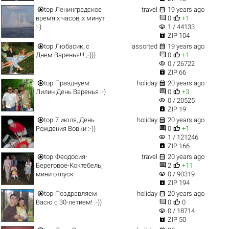


top
Ленинградское
travel
19 years ago


время х часов, х минут
0
+1
visibility
:-)
1 / 44133

ZIP 104


top
Любасик, с
assorted
19 years ago


Днем Варенья!!! ;-)))
0
+1
visibility
0 / 26722

ZIP 66


top
Празднуем
holiday
20 years ago


Лилин День Варенья :-)
0
+3
visibility
0 / 20525

ZIP 19


top
7 июля, День
holiday
20 years ago


Рождения Вовки :-))
0
+1
visibility
1 / 121246

ZIP 166


top
Феодосия-
travel
20 years ago


Береговое-Коктебель,
2
+11
visibility
мини отпуск
0 / 90319

ZIP 194


top
Поздравляем
holiday
20 years ago


Васю с 30-летием! :-))
0
0
visibility
0 / 18714

ZIP 50