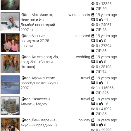
visibility
0 / 13325

ZIP 20


top
МотоАнюта,
winter sports
19 years ago


Никитос и Ира -
0
+1
visibility
Домбай новогодний
0 / 24061

2007 :-)
ZIP 28


top
банные
assorted
19 years ago


посиделки 27-28
0
0
visibility
января
0 / 37394

ZIP 36


top
Ах, эта свадьба,
wedding
19 years ago


свадьба!!!! (Саша и
0
0
visibility
Наташа)
0 / 38103

ZIP 74


top
Африканские
travel
19 years ago


новогодние каникулы
0
+1
visibility
2007
1 / 116065

ZIP 326


top
Казахстан:
travel
19 years ago


Алматы, Медеу...
0
+6
visibility
0 / 41092

ZIP 85


top
День варенья-
holiday
19 years ago


вкусный праздник :-)
0
0
visibility
0 / 29290