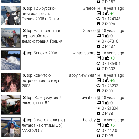

ZIP 157


top
12,5 русско-
Greece
18 years ago


эгейская регата,
0
+1
visibility
Греция 2008 г. Гонки.
0 / 124043

ZIP 329


top
Наша регатная
Greece
18 years ago


первомайская
0
0
visibility
демонстрация, Греция
0 / 67310

ZIP 137


top
Банско, 2008
winter sports
18 years ago


0
+3
visibility
0 / 135404

ZIP 302


top
кое-что о
Happy New Year
18 years ago


встрече нового года
0
+6
visibility
2008
0 / 23293

ZIP 30


top
"Каждому свой
aviation
18 years ago


самолеттттт!!!"
0
0
visibility
0 / 21804

ZIP 38


top
Отчего люди (не)
holiday
18 years ago


летают как птицы... ;-)
0
+6
visibility
МАКС-2007
0 / 44205

ZIP 98