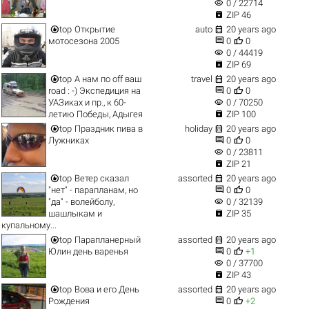
visibility
0 / 22714

ZIP 46


top
Открытие
auto
20 years ago


мотосезона 2005
0
0
visibility
0 / 44419

ZIP 69


top
А нам по off ваш
travel
20 years ago


road : -) Экспедиция на
0
0
visibility
УАЗиках и пр., к 60-
0 / 70250

летию Победы, Адыгея
ZIP 100


top
Праздник пива в
holiday
20 years ago


Лужниках
0
0
visibility
0 / 23811

ZIP 21


top
Ветер сказал
assorted
20 years ago


"нет" - парапланам, но
0
0
visibility
"да" - волейболу,
0 / 32139

шашлыкам и
ZIP 35
купальному...


top
Парапланерный
assorted
20 years ago


Юлин день варенья
0
+1
visibility
0 / 37700

ZIP 43


top
Вова и его День
assorted
20 years ago


Рождения
0
+2