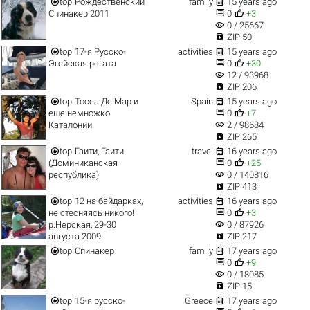


top
Рождественский
family
15 years ago


Спинакер 2011
0
+3
visibility
0 / 25667

ZIP 50


top
17-я Русско-
activities
15 years ago


Эгейская регата
0
+30
visibility
12 / 93968

ZIP 206


top
Тосса Де Мар и
Spain
15 years ago


еще немножко
0
+7
visibility
Каталонии
2 / 98684

ZIP 265


top
Гаити, Гаити
travel
16 years ago


(Доминиканская
0
+25
visibility
республика)
0 / 140816

ZIP 413


top
12 на байдарках,
activities
16 years ago


не стесняясь никого!
0
+3
visibility
р.Нерская, 29-30
0 / 87926

августа 2009
ZIP 217


top
Спинакер
family
17 years ago


0
+9
visibility
0 / 18085

ZIP 15


top
15-я русско-
Greece
17 years ago