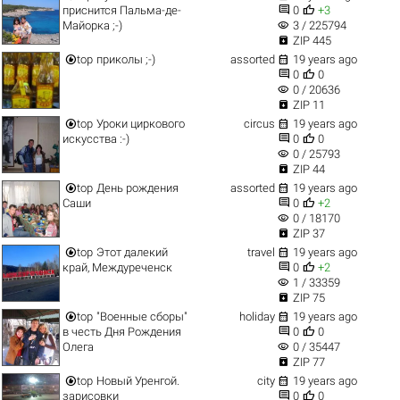


приснится Пальма-де-
0
+3
visibility
Майорка ;-)
3 / 225794

ZIP 445


top
приколы ;-)
assorted
19 years ago


0
0
visibility
0 / 20636

ZIP 11


top
Уроки циркового
circus
19 years ago


искусства :-)
0
0
visibility
0 / 25793

ZIP 44


top
День рождения
assorted
19 years ago


Саши
0
+2
visibility
0 / 18170

ZIP 37


top
Этот далекий
travel
19 years ago


край, Междуреченск
0
+2
visibility
1 / 33359

ZIP 75


top
"Военные сборы"
holiday
19 years ago


в честь Дня Рождения
0
0
visibility
Олега
0 / 35447

ZIP 77


top
Новый Уренгой.
city
19 years ago


зарисовки
0
0