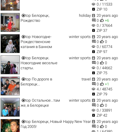
visibility
0 / 11533

ZIP 10


top
Белорецк,
holiday
20 years ago


Рождество
0
+6
visibility
0 / 37664

ZIP 37


top
Новогодне-
winter sports
20 years ago


Рождественские
0
0
visibility
катания в Банном
0 / 60774

ZIP 97


top
Белорецк.
winter sports
20 years ago


Новогодние веселые
0
0
visibility
старты.
0 / 44662

ZIP 75


top
По дороге в
travel
20 years ago


Белорецк...
0
+1
visibility
4 / 48745

ZIP 79


top
Остальное...там
winter sports
20 years ago


же, в Белорецке
0
0
visibility
0 / 33891

ZIP 42


top
Белорецк, Новый
Happy New Year
20 years ago


Год 2005!
0
0
visibility
1 / 64380