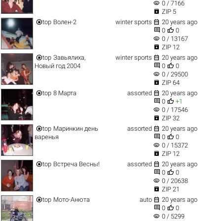
visibility
0 / 7166

ZIP 5


top
Волен-2
winter sports
20 years ago


0
0
visibility
0 / 13167

ZIP 12


top
Завьялиха,
winter sports
20 years ago


Новый год 2004
0
0
visibility
0 / 29500

ZIP 64


top
8 Марта
assorted
20 years ago


0
+1
visibility
0 / 17546

ZIP 32


top
Маринкин день
assorted
20 years ago


варенья
0
0
visibility
0 / 15372

ZIP 12


top
Встреча Весны!
assorted
20 years ago


0
0
visibility
0 / 20638

ZIP 21


top
Мото-Анюта
auto
20 years ago


0
0
visibility
0 / 5299