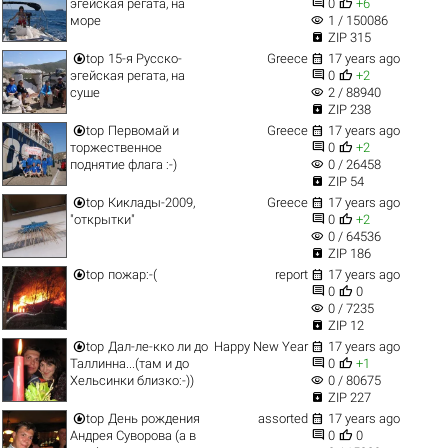


эгейская регата, на
0
+6
visibility
море
1 / 150086

ZIP 315


top
15-я Русско-
Greece
17 years ago


эгейская регата, на
0
+2
visibility
суше
2 / 88940

ZIP 238


top
Первомай и
Greece
17 years ago


торжественное
0
+2
visibility
поднятие флага :-)
0 / 26458

ZIP 54


top
Киклады-2009,
Greece
17 years ago


"открытки"
0
+2
visibility
0 / 64536

ZIP 186


top
пожар:-(
report
17 years ago


0
0
visibility
0 / 7235

ZIP 12


top
Дал-ле-кко ли до
Happy New Year
17 years ago


Таллинна...(там и до
0
+1
visibility
Хельсинки близко:-))
0 / 80675

ZIP 227


top
День рождения
assorted
17 years ago


Андрея Суворова (а в
0
0