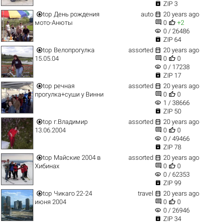

ZIP 3


top
День рождения
auto
20 years ago


мото-Анюты
0
+2
visibility
0 / 26486

ZIP 64


top
Велопрогулка
assorted
20 years ago


15.05.04
0
0
visibility
0 / 17238

ZIP 17


top
речная
assorted
20 years ago


прогулка+суши у Винни
0
0
visibility
1 / 38666

ZIP 50


top
г.Владимир
assorted
20 years ago


13.06.2004
0
0
visibility
0 / 49466

ZIP 78


top
Майские 2004 в
assorted
20 years ago


Хибинах
0
0
visibility
0 / 62353

ZIP 99


top
Чикаго 22-24
travel
20 years ago


июня 2004
0
0
visibility
0 / 26946

ZIP 34