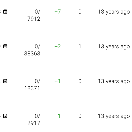

8
0/
+7
0
13 years ago
7912

9
0/
+2
1
13 years ago
38363

3
0/
+1
0
13 years ago
18371

8
0/
+1
0
13 years ago
2917