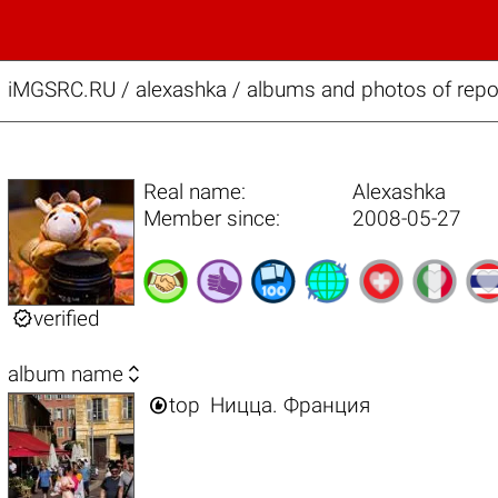
iMGSRC.RU
/
alexashka / albums and photos of repor
Real name:
Alexashka
Member since:
2008-05-27

verified

album name

top
Ницца. Франция