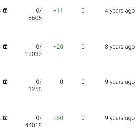

8
0/
+11
0
4 years ago
8605

3
0/
+20
0
8 years ago
13033

1
0/
0
0
9 years ago
1258

2
0/
+60
0
9 years ago
44018