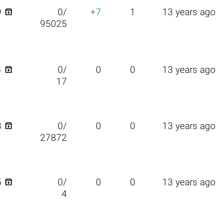

9
0/
+7
1
13 years ago
95025

4
0/
0
0
13 years ago
17

8
0/
0
0
13 years ago
27872

5
0/
0
0
13 years ago
4