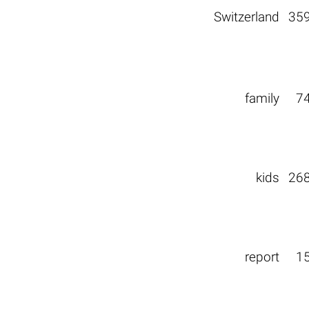
Switzerland
35
family
7
kids
26
report
1