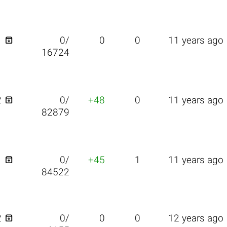

1
0/
0
0
11 years ago
16724

2
0/
+48
0
11 years ago
82879

1
0/
+45
1
11 years ago
84522

2
0/
0
0
12 years ago