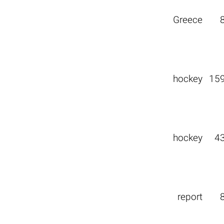
Greece
hockey
15
hockey
4
report