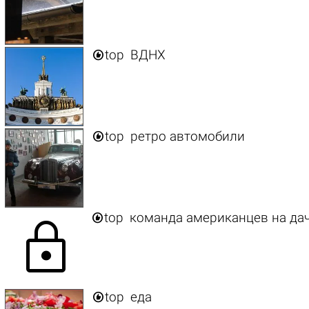

top
ВДНХ

top
ретро автомобили

top
команда американцев на да
lock

top
еда