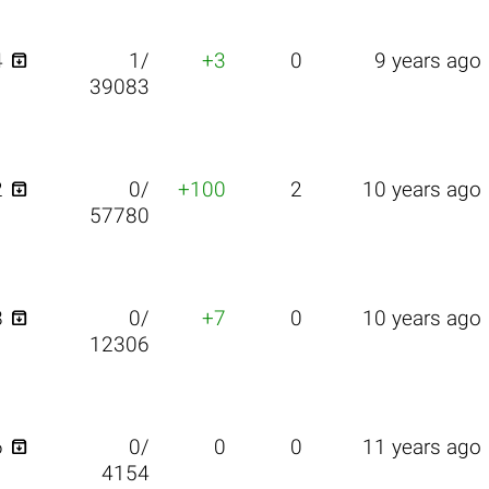

4
1/
+3
0
9 years ago
39083

2
0/
+100
2
10 years ago
57780

8
0/
+7
0
10 years ago
12306

6
0/
0
0
11 years ago
4154