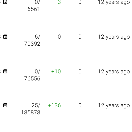

4
0/
+3
0
12 years ago
6561

8
6/
0
0
12 years ago
70392

8
0/
+10
0
12 years ago
76556

1
25/
+136
0
12 years ago
185878