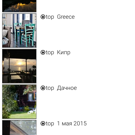

top
Greece

top
Кипр

top
Дачное

top
1 мая 2015