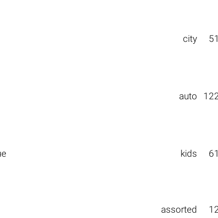
city
5
auto
12
че
kids
6
assorted
1