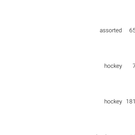
assorted
6
hockey
hockey
18