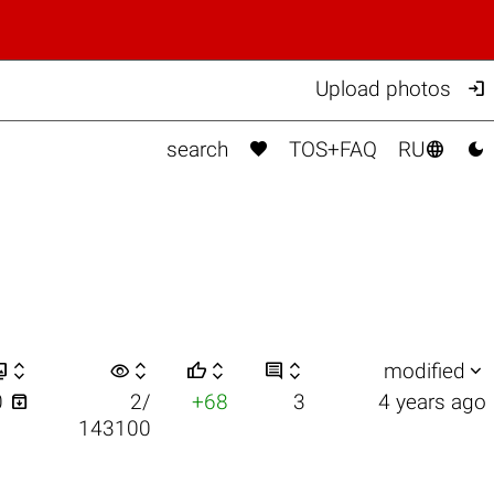

Upload photos



search
TOS+FAQ
RU


visibility






modified

0
2/
+68
3
4 years ago
143100