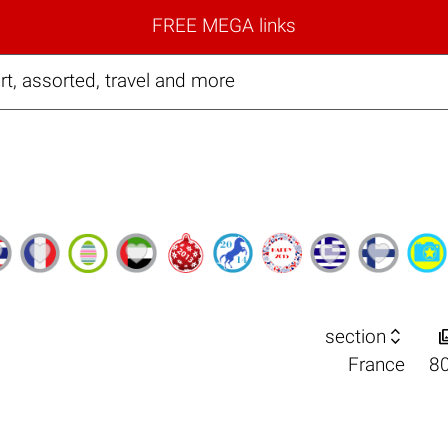
FREE MEGA links
t, assorted, travel and more

section
France
8