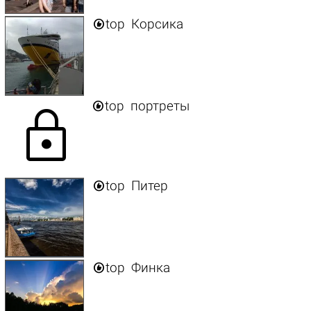

top
Корсика

top
портреты
lock

top
Питер

top
Финка