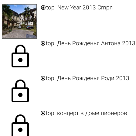

top
New Year 2013 Cmpn

top
День Рожденья Антона 2013
lock

top
День Рожденья Роди 2013
lock

top
концерт в доме пионеров
lock