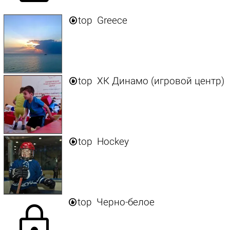

top
Greece

top
ХК Динамо (игровой центр)

top
Hockey

top
Черно-белое
lock