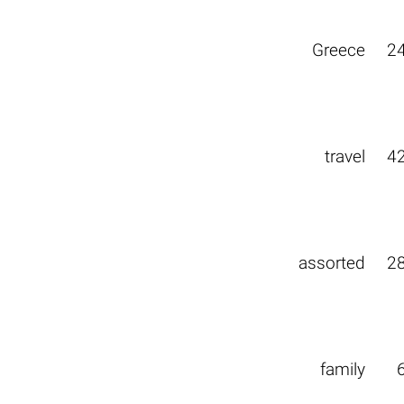
Greece
2
travel
4
assorted
2
family