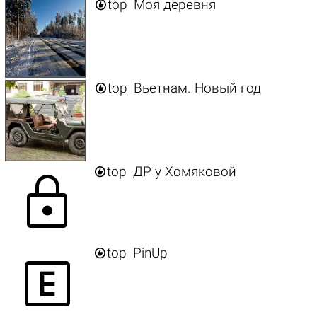

top
Моя деревня

top
Вьетнам. Новый год

top
ДР у Хомяковой
lock

top
PinUp
