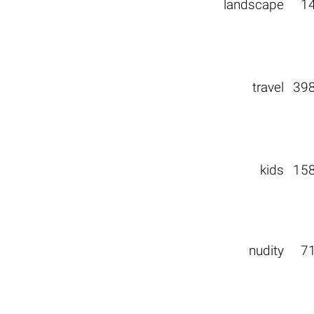
landscape
1
travel
39
kids
15
nudity
7