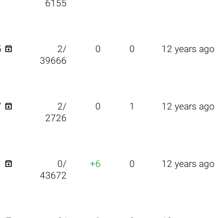
6155

5
2/
0
0
12 years ago
39666

7
2/
0
1
12 years ago
2726

1
0/
+6
0
12 years ago
43672