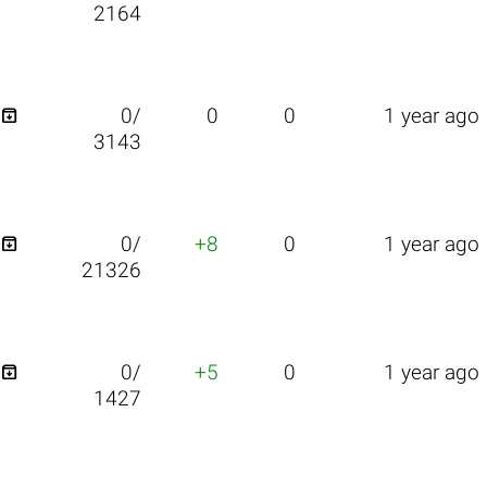
2164

0/
0
0
1 year ago
3143

0/
+8
0
1 year ago
21326

0/
+5
0
1 year ago
1427