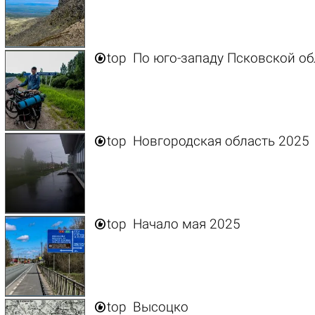

top
По юго-западу Псковской об

top
Новгородская область 2025

top
Начало мая 2025

top
Высоцко