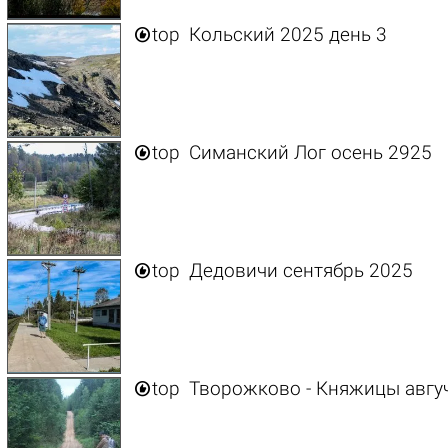

top
Кольский 2025 день 3

top
Симанский Лог осень 2925

top
Дедовичи сентябрь 2025

top
Творожково - Княжицы авгу