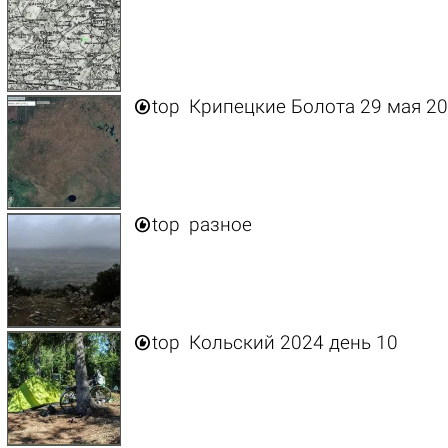

top
Крипецкие Болота 29 мая 2

top
разное

top
Кольский 2024 день 10