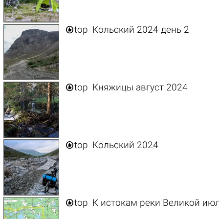

top
Кольский 2024 день 2

top
Княжицы август 2024

top
Кольский 2024

top
К истокам реки Великой ию