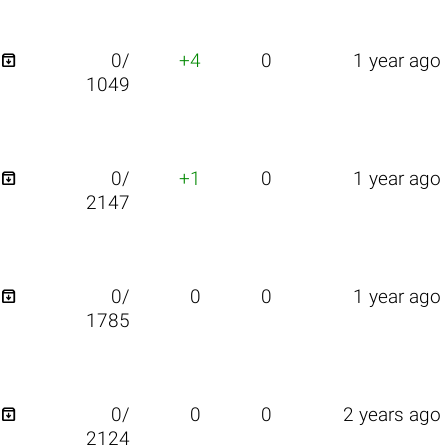

0/
+4
0
1 year ago
1049

0/
+1
0
1 year ago
2147

0/
0
0
1 year ago
1785

0/
0
0
2 years ago
2124