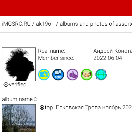
iMGSRC.RU
/
ak1961 / albums and photos of assorte
Real name:
Андрей Конст
Member since:
2022-06-04

verified

album name

top
Псковская Тропа ноябрь 20