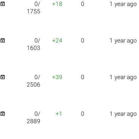

0/
+18
0
1 year ago
1755

0/
+24
0
1 year ago
1603

0/
+39
0
1 year ago
2506

0/
+1
0
1 year ago
2889