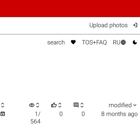

Upload photos



search
TOS+FAQ
RU

visibility






modified

1/
0
0
8 months ago
564