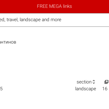
FREE MEGA links
d, travel, landscape and more
антинов


section
25
landscape
16