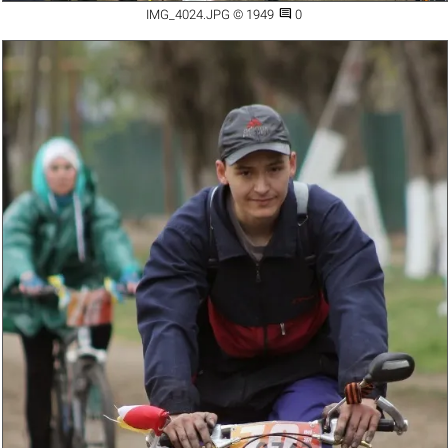

IMG_4024.JPG © 1949
0