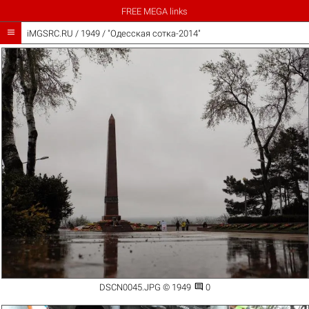
FREE MEGA links

iMGSRC.RU
/
1949
/
"Одесская сотка-2014"

DSCN0045.JPG © 1949
0