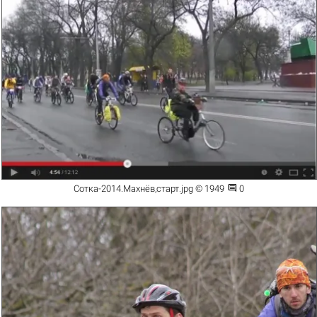

Сотка-2014.Махнёв,старт.jpg © 1949
0