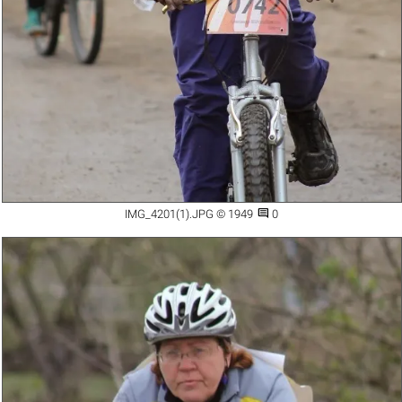

IMG_4201(1).JPG © 1949
0