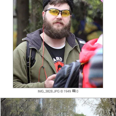

IMG_3828.JPG © 1949
0