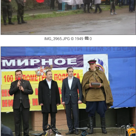

IMG_3965.JPG © 1949
0