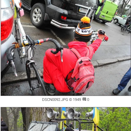

DSCN0092.JPG © 1949
0