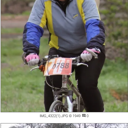

IMG_4322(1).JPG © 1949
0