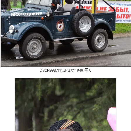

DSCN9987(1).JPG © 1949
0