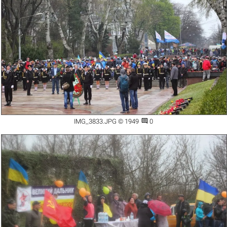

IMG_3833.JPG © 1949
0