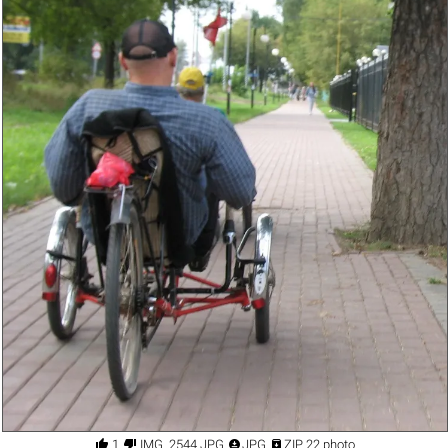




1
IMG_2544.JPG
JPG
ZIP 22 photo