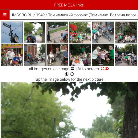
FREE MEGA links

iMGSRC.RU
/
1949
/
Томилинский формат (Томилино. Встреча веломо



all images on one page
| fit-to-screen


Tap the
image
below for the next picture.