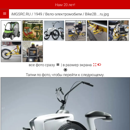
Нам 20 лет!

iMGSRC.RU
/
1949
/
Вело-электромобили / Bike2B....ru.jpg



все фото сразу
| в размер экрана

Тапни по
фото
, чтобы перейти к следующему.