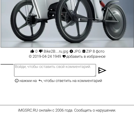




0
Bike2B....ru.jpg
JPG
ZIP 8 фото

© 2019-04-24
1949
добавить в избранное
send


нажми на
, чтобы ответить на комментарий
iMGSRC.RU
онлайн с 2006 года
.
Сообщить о нарушении
.